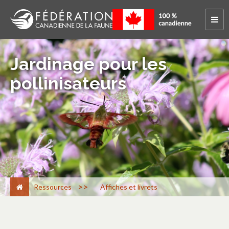
Jardinage pour les
pollinisateurs
>
Ressources
Affiches et livrets