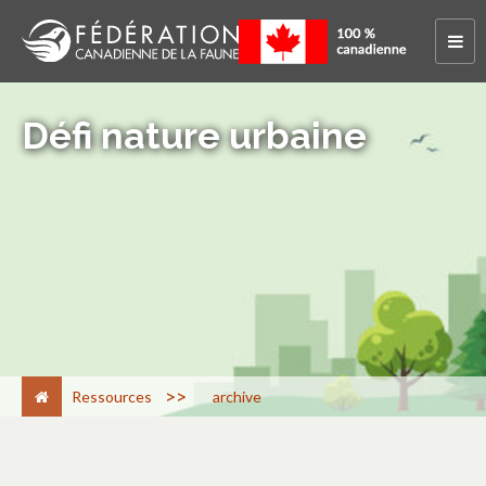
Défi nature urbaine
>
Ressources
archive