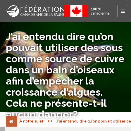
J’ai entendu dire qu’on
pouvait utiliser des sous
comme source de cuivre
dans un bain d’oiseaux
afin d’empêcher la
croissance d’algues.
Cela ne présente-t-il
aucun danger?
>
À notre sujet
J’ai entendu dire qu’on pouvait utiliser 