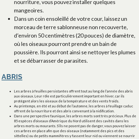
nourriture, vous pouvez installer quelques
mangeoires.
Dans un coin ensoleillé de votre cour, laissez un
morceau de terre sablonneuse non recouverte,
d’environ 50 centimètres (20 pouces) de diamètre,
où les oiseaux pourront prendre un bain de
poussière. Ils pourront ainsi se nettoyer les plumes
et se débarrasser de parasites.
ABRIS
Les arbres à feuilles persistantes offrent tout au long de l’année des abris
aux oiseaux. Leur rôle est particulièrement important en hiver, car ils
protègent alors les oiseaux de la température et des vents froids.
Au printemps, en été et au début de l’automne, les arbres à feuillage caduc
offrent de la nourriture et des abris convenant à la nidification.
Dans une perspective faunique, les arbres morts sont très précieux. Plus de
85 espèces d’oiseaux d’Amérique du Nord utilisent des cavités dans les
arbres morts ou mourants. S’ils ne posent pas de danger, vous pouvez laisser
ces arbres en place afin que des oiseaux (notamment des pics et des
sittelles) ou de petits mammifères y fassent leur nid ou viennent se nourrir