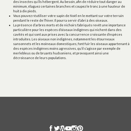
des insectes qu’ils hébergent. Au besoin, afin de réduire tout danger au
minimum, élaguez certaines branches et coupez le tronc à une hauteur de
huit à dix pieds.
Vous pouvez réutiliser votre sapin de Noël en le mettant sur votre terrain
pendant le reste de l’hiver. Il pourra servir d’abri à des oiseaux.
La présence d’arbres morts et de nichoirs fabriqués revêt une importance
particulière pour les espèces d’oiseaux indigènes qui nichent dans des
cavités et qui sont aux prises avec la concurrence croissante d’espèces
introduites. Les oiseaux non indigènes, notamment les étourneaux
sansonnets et les moineaux domestiques, font fuir les oiseaux appartenant à
des espèces indigènes moins agressives, qu’il s’agisse par exemple de
merlebleus ou de bruants hudsoniens, et provoquent ainsi une
décroissance de leurs populations.