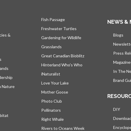
Fish Passage
NEWS & 
Freshwater Turtles
cies &
Blogs
s’ou
Gardening for Wildlife
Newslett
Grasslands
Press Re
Great Canadian Bioblitz
s
Magazine
Hinterland Who's Who
lands
In The N
iNaturalist
dership
Brand Gui
Love Your Lake
h Nature
Mother Goose
RESOUR
Photo Club
DIY
Pollinators
bitat
Downloa
Right Whale
Encyclop
Rivers to Oceans Week