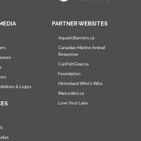
MEDIA
PARTNER WEBSITES
vre dans un nouvel onglet
AquaticBarriers.ca
s’ouvre dans un nouvel 
ers
Canadian Marine Animal
Response
s’ouvre dans un nouvel onglet
leases
CanFishGear.ca
s’ouvre dans un nouvel on
s
Foundation
ews
Hinterland Who's Who
s’ouvre dans un nou
delines & Logos
iNaturalist.ca
s’ouvre dans un nouvel ongle
CES
Love Your Lake
s’ouvre dans un nouvel ong
ds
edias