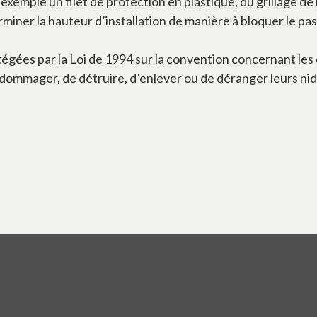
 exemple un filet de protection en plastique, du grillage d
rminer la hauteur d’installation de manière à bloquer le pa
gées par la Loi de 1994 sur la convention concernant les o
dommager, de détruire, d’enlever ou de déranger leurs nids