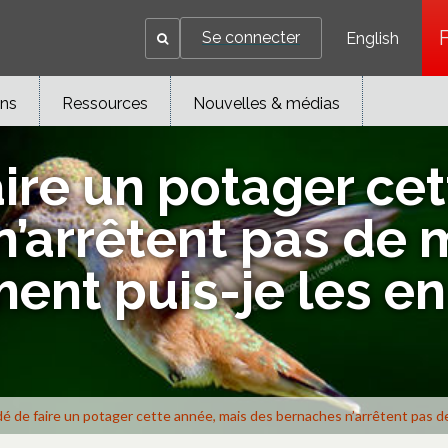
Se connecter
English
ons
Ressources
Nouvelles & médias
aire un potager ce
n’arrêtent pas de
nt puis-je les e
idé de faire un potager cette année, mais des bernaches n’arrêtent pa