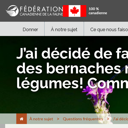
Donner
À notre sujet
Ce que nous fais
J’ai décidé de f
des bernaches 
légumes! Comme
>
>
À notre sujet
Questions fréquentes
J’ai déc