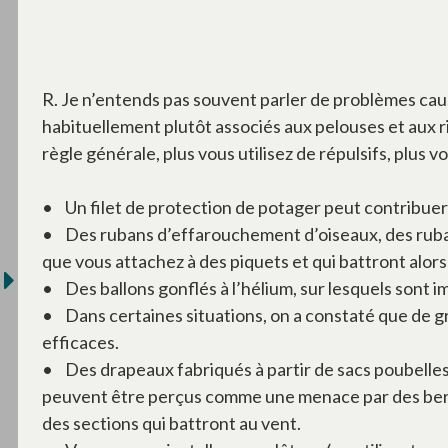
R. Je n’entends pas souvent parler de problèmes ca
habituellement plutôt associés aux pelouses et aux ri
règle générale, plus vous utilisez de répulsifs, plus 
• Un filet de protection de potager peut contribuer
• Des rubans d’effarouchement d’oiseaux, des rubans
que vous attachez à des piquets et qui battront alors
• Des ballons gonflés à l’hélium, sur lesquels sont
• Dans certaines situations, on a constaté que de gr
efficaces.
• Des drapeaux fabriqués à partir de sacs poubelles 
peuvent être perçus comme une menace par des bern
des sections qui battront au vent.