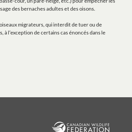
e basse-cour, un pare-neige, etc.) pour empêcher les
ssage des bernaches adultes et des oisons.
iseaux migrateurs, qui interdit de tuer ou de
, à l’exception de certains cas énoncés dans le