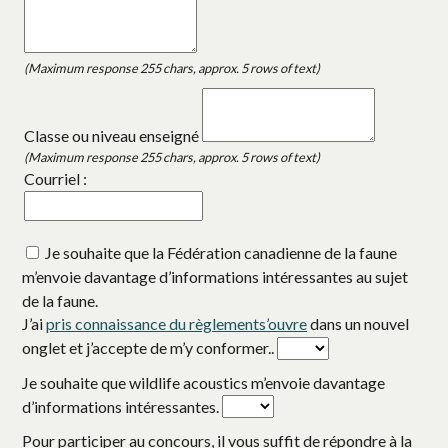
(Maximum response 255 chars, approx. 5 rows of text)
Classe ou niveau enseigné
(Maximum response 255 chars, approx. 5 rows of text)
Courriel :
Je souhaite que la Fédération canadienne de la faune
m’envoie davantage d’informations intéressantes au sujet
de la faune.
J’ai
pris connaissance du règlements’ouvre
s’ouvre dans un nouv
dans un nouvel
onglet et j’accepte de m’y conformer..
Je souhaite que wildlife acoustics m’envoie davantage
d’informations intéressantes.
Pour participer au concours, il vous suffit de répondre à la