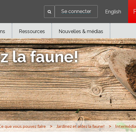
Se connecter
English
ons
Ressources
Nouvelles & médias
z la faune!
>
>
Ce que vous pouvez faire
Jardinez et aidez la faune!
Intermédia