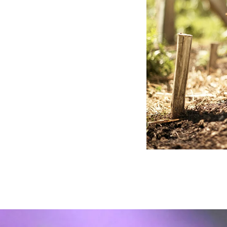
nglet
 onglet