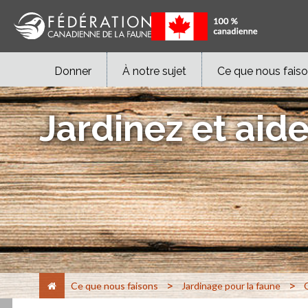
Donner
À notre sujet
Ce que nous fais
Jardinez et aide
>
>
Ce que nous faisons
Jardinage pour la faune