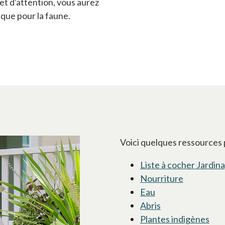
 et d'attention, vous aurez
que pour la faune.
Voici quelques ressources p
Liste à cocher Jardin
Nourriture
s’ouvre da
Eau
s’ouvre dans un n
Abris
s’ouvre dans un 
Plantes indigènes
s’o