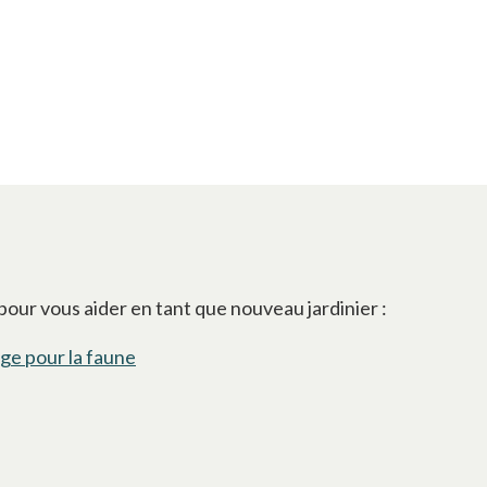
our vous aider en tant que nouveau jardinier :
age pour la faune
s’ouvre dans un nouvel onglet
ns un nouvel onglet
ouvel onglet
nouvel onglet
uvre dans un nouvel onglet