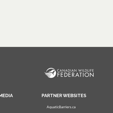
MEDIA
PARTNER WEBSITES
vre dans un nouvel onglet
AquaticBarriers.ca
s’ouvre dans un nouvel 