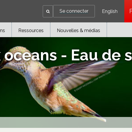
Se connecter
English
ons
Ressources
Nouvelles & médias
x oceans - Eau de 