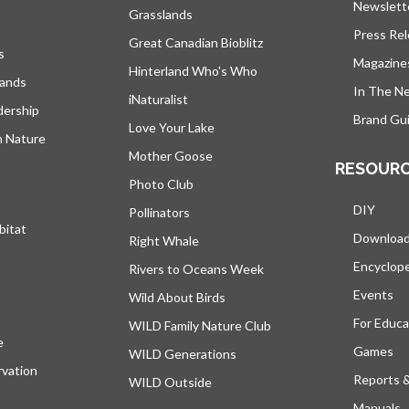
Newslett
Grasslands
Press Re
Great Canadian Bioblitz
s
Magazine
Hinterland Who's Who
lands
In The N
iNaturalist
dership
Brand Gui
Love Your Lake
h Nature
Mother Goose
RESOUR
Photo Club
DIY
Pollinators
bitat
Downloa
Right Whale
Encyclop
Rivers to Oceans Week
Events
Wild About Birds
For Educa
WILD Family Nature Club
e
s’ouvre dans un nouvel onglet
Games
WILD Generations
vation
Reports 
WILD Outside
Manuals