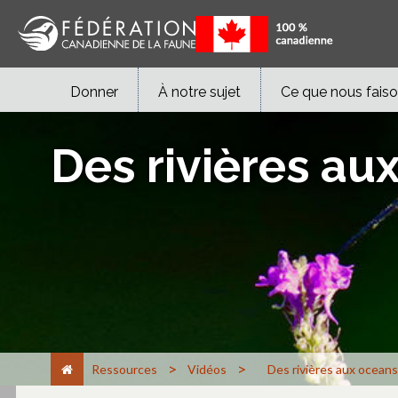
Donner
À notre sujet
Ce que nous fais
Des rivières au
>
>
Ressources
Vidéos
Des rivières aux oceans