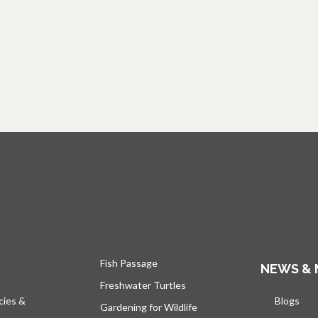
Fish Passage
NEWS & 
Freshwater Turtles
cies &
Blogs
s’ou
Gardening for Wildlife