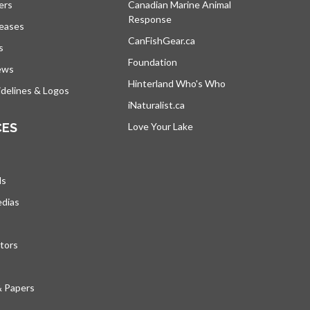
ers
Canadian Marine Animal
Response
s’ouvre dans un nouvel onglet
leases
CanFishGear.ca
s’ouvre dans un nouvel on
s
Foundation
ews
Hinterland Who's Who
s’ouvre dans un nou
delines & Logos
iNaturalist.ca
s’ouvre dans un nouvel ongle
CES
Love Your Lake
s’ouvre dans un nouvel ong
ds
edias
tors
& Papers