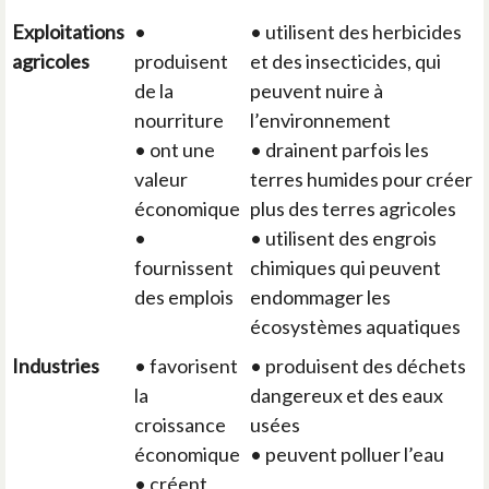
Exploitations
•
• utilisent des herbicides
agricoles
produisent
et des insecticides, qui
de la
peuvent nuire à
nourriture
l’environnement
• ont une
• drainent parfois les
valeur
terres humides pour créer
économique
plus des terres agricoles
•
• utilisent des engrois
fournissent
chimiques qui peuvent
des emplois
endommager les
écosystèmes aquatiques
Industries
• favorisent
• produisent des déchets
la
dangereux et des eaux
croissance
usées
économique
• peuvent polluer l’eau
• créent