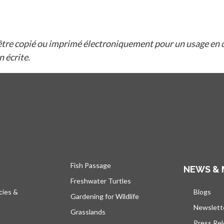
être copié ou imprimé électroniquement pour un usage en c
 écrite.
Fish Passage
NEWS & 
Freshwater Turtles
cies &
Blogs
s’ou
Gardening for Wildlife
Newslett
Grasslands
Press Re