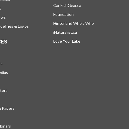
CanFishGear.ca
s’ouvre dans un nouvel on
s
Foundation
ews
Hinterland Who's Who
s’ouvre dans un nou
delines & Logos
iNaturalist.ca
s’ouvre dans un nouvel ongle
CES
Love Your Lake
s’ouvre dans un nouvel ong
ds
edias
tors
& Papers
inars