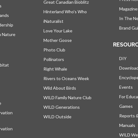
Great Canadian Bioblitz
s
Magazine
Hinterland Who's Who
lands
In The N
iNaturalist
dership
Brand Gui
Love Your Lake
h Nature
Mother Goose
RESOUR
Photo Club
DIY
Pollinators
bitat
Downloa
Right Whale
Encyclop
Rivers to Oceans Week
Events
Wild About Birds
For Educa
WILD Family Nature Club
e
s’ouvre dans un nouvel onglet
Games
WILD Generations
vation
Reports 
WILD Outside
Manuals
vation
WILD Web