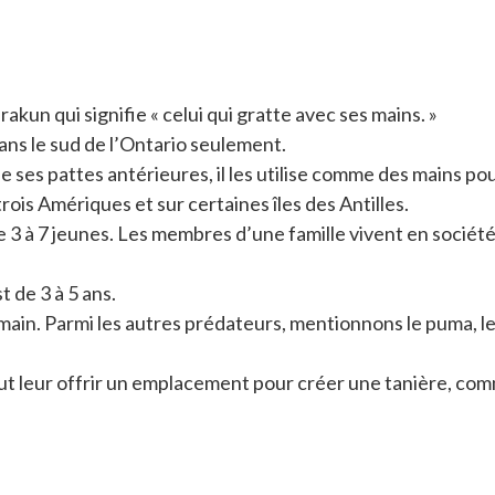
kun qui signifie « celui qui gratte avec ses mains. »
ans le sud de l’Ontario seulement.
e ses pattes antérieures, il les utilise comme des mains pou
rois Amériques et sur certaines îles des Antilles.
 3 à 7 jeunes. Les membres d’une famille vivent en société
 de 3 à 5 ans.
ain. Parmi les autres prédateurs, mentionnons le puma, le lyn
 faut leur offrir un emplacement pour créer une tanière, c