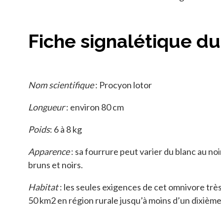
Fiche signalétique du
Nom scientifique
: Procyon lotor
Longueur
: environ 80 cm
Poids
: 6 à 8 kg
Apparence
: sa fourrure peut varier du blanc au no
bruns et noirs.
Habitat
: les seules exigences de cet omnivore trè
50 km2 en région rurale jusqu’à moins d’un dixième