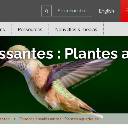
Se connecter
English
ons
Ressources
Nouvelles & médias
ssantes : Plantes 
>
antes
Espèces envahissantes : Plantes aquatiques