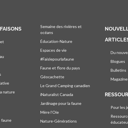
Semaine des rivières et
 FAISONS
NOUVELL
océans
ARTICLE
Éducation-Nature
 et
Espaces de vie
Du nouve
eau
#Faislepourlafaune
Blogues
s
Faune et flore du pays
Bulletins
s
Géocachette
Magazine
iative
Le Grand Camping canadien
la nature
RESSOU
iNaturalist Canada
Jardinage pour la faune
Pour les 
Mère l’Oie
Ressourc
a faune
Nature-Générations
éducateu