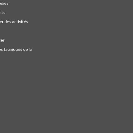
édies
nts
r des activités
ger
s fauniques de la