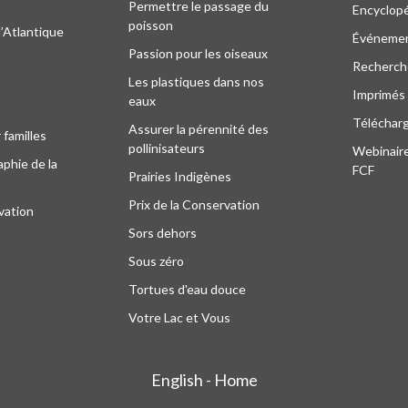
Permettre le passage du
Encyclop
poisson
l’Atlantique
Événeme
Passion pour les oiseaux
Recherche
Les plastiques dans nos
Imprimés
eaux
Téléchar
Assurer la pérennité des
 familles
pollinisateurs
Webinaire
phie de la
FCF
Prairies Indigènes
Prix de la Conservation
vation
Sors dehors
Sous zéro
Tortues d'eau douce
Votre Lac et Vous
English - Home