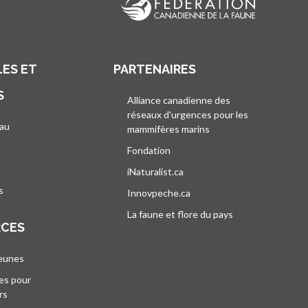
ES ET
PARTENAIRES
S
Alliance canadienne des
réseaux d'urgences pour les
au
mammifères marins
s’ouvre dans un nouvel
’ouvre dans un nouvel onglet
Fondation
iNaturalist.ca
s’ouvre dans un nouvel ongle
s
Innovpeche.ca
s’ouvre dans un nouvel ong
La faune et flore du pays
s’ouvre dans un 
RCES
jeunes
es pour
rs