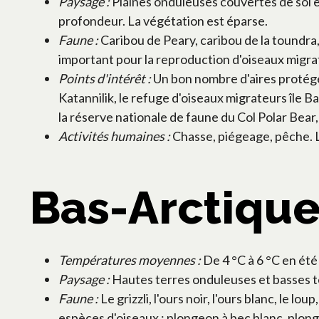
Paysage :
Plaines onduleuses couvertes de sol e
profondeur. La végétation est éparse.
Faune :
Caribou de Peary, caribou de la toundra,
important pour la reproduction d'oiseaux migra
Points d'intérêt :
Un bon nombre d'aires protégée
Katannilik, le refuge d'oiseaux migrateurs île 
la réserve nationale de faune du Col Polar Bear,
Activités humaines :
Chasse, piégeage, pêche. L
Bas-Arctiqu
Températures moyennes :
De 4 °C à 6 °C en été 
Paysage :
Hautes terres onduleuses et basses te
Faune :
Le grizzli, l'ours noir, l'ours blanc, le
espèces d'oiseaux : plongeon à bec blanc, plon