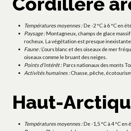
Cordillère a
Températures moyennes :
De -2 °C à 6 °C en été
Paysage :
Montagneux, champs de glace massifs e
rocheux. La végétation est presque inexistante
Faune :
L'ours blanc et des oiseaux de mer fréque
oiseaux comme le bruant des neiges.
Points d'intérêt :
Parcs nationaux des monts Torn
Activités humaines :
Chasse, pêche, écotourisme
Haut-Arctiq
Températures moyennes :
De -1,5 °C à 4 °C en é