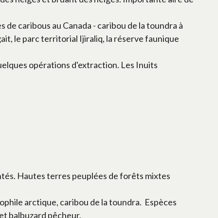
s de caribous au Canada - caribou de la toundra à
, le parc territorial Ijiraliq, la réserve faunique
elques opérations d'extraction. Les Inuits
antés. Hautes terres peuplées de forêts mixtes
mophile arctique, caribou de la toundra. Espèces
 et balbuzard pêcheur.