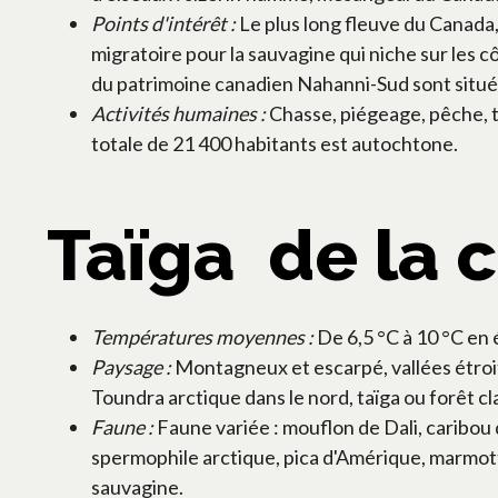
Points d'intérêt :
Le plus long fleuve du Canada,
migratoire pour la sauvagine qui niche sur les c
du patrimoine canadien Nahanni-Sud sont situé
Activités humaines :
Chasse, piégeage, pêche, to
totale de 21 400 habitants est autochtone.
Taïga de la c
Températures moyennes :
De 6,5 °C à 10 °C en é
Paysage :
Montagneux et escarpé, vallées étroit
Toundra arctique dans le nord, taïga ou forêt cla
Faune :
Faune variée : mouflon de Dali, caribou d
spermophile arctique, pica d'Amérique, marmott
sauvagine.