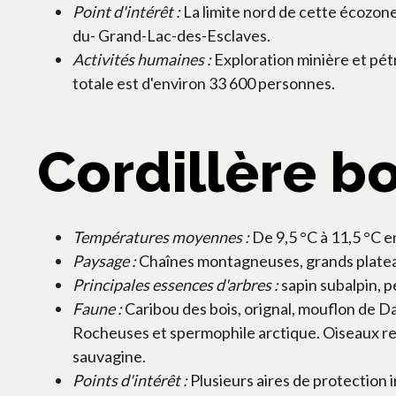
Point d'intérêt :
La limite nord de cette écozone 
du- Grand-Lac-des-Esclaves.
Activités humaines :
Exploration minière et pét
totale est d'environ 33 600 personnes.
Cordillère b
Températures moyennes :
De 9,5 °C à 11,5 °C en
Paysage :
Chaînes montagneuses, grands plateaux
Principales essences d'arbres :
sapin subalpin, p
Faune :
Caribou des bois, orignal, mouflon de Da
Rocheuses et spermophile arctique. Oiseaux rep
sauvagine.
Points d'intérêt :
Plusieurs aires de protection 