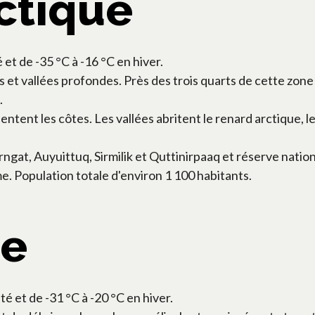
rctique
 et de -35 °C à -16 °C en hiver.
t vallées profondes. Près des trois quarts de cette zone
.
ntent les côtes. Les vallées abritent le renard arctique, le
gat, Auyuittuq, Sirmilik et Quttinirpaaq et réserve nationa
. Population totale d'environ 1 100 habitants.
ue
té et de -31 °C à -20 °C en hiver.