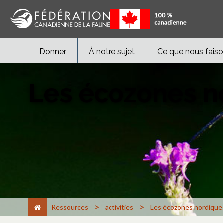
Donner
À notre sujet
Ce que nous fais
Les écozones n
>
>
Ressources
activities
Les écozones nordique