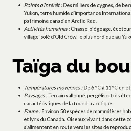
Points d'intérêt :
Des milliers de cygnes, de be
Yukon, terre humide d'importance internationale. 
patrimoine canadien Arctic Red.
Activités humaines
:
Chasse, piégeage, écotourism
village isolé d'Old Crow, le plus nordique au Yuk
Taïga du bou
Températures moyennes :
De 6 °C à 11 °C en été
Paysages :
Terrain vallonné, pergélisol très éten
caractéristiques de la toundra arctique.
Faune :
Environ 50 espèces de mammifères habitent
et lynx du Canada. Oiseaux vivant dans cette zo
s'alimentent en route vers les sites de reproduc