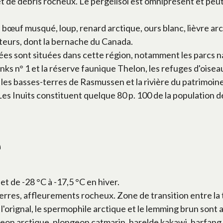
t de débris rocheux. Le pergélisol est omniprésent et peu
 bœuf musqué, loup, renard arctique, ours blanc, lièvre ar
teurs, dont la bernache du Canada.
s sont situées dans cette région, notamment les parcs nati
Banks n° 1 et la réserve faunique Thelon, les refuges d'o
 les basses-terres de Rasmussen et la rivière du patrimoin
es Inuits constituent quelque 80 p. 100 de la population d
e
et de -28 °C à -17,5 °C en hiver.
rres, affleurements rocheux. Zone de transition entre la t
 loup, l'orignal, le spermophile arctique et le lemming brun
geon arctique, plongeon catmarin, harelde kakawi, harfang 