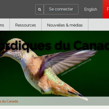
Se connecter
English
ons
Ressources
Nouvelles & médias
ordiques du Cana
s du Canada