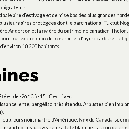
x migrateurs.
ipale aire d'estivage et de mise bas des plus grandes harde
 plusieurs aires protégées dont le parc national Tuktut Nogait
vière Anderson et la rivière du patrimoine canadien Thelon.
ourisme, exploration de minerais et d'hydrocarbures, et qu
 d'environ 10 300 habitants.
aines
té et de -26 °C à -15 °C en hiver.
oissance lente, pergélisol très étendu. Arbustes bien impl
).
s, loup, ours noir, martre d'Amérique, lynx du Canada, sper
a, grand corbeau, pygargue à tête blanche, faucon pèlerin