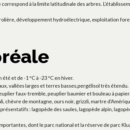
correspond à la limite latitudinale des arbres. L'établisse
rolière, développement hydroélectrique, exploitation fore
oréale
 été et de -1 °C à -23 °C en hiver.
, vallées larges et terres basses,pergélisol très étendu.
euplier faux-tremble, peuplier baumier et bouleau à papier
li, chèvre de montagne, ours noir, grizzli, martre d'Améri
résentatifs : lagopède des saules, lagopède alpin, lagop
importantes, dont le parc national et la réserve de parc Kl