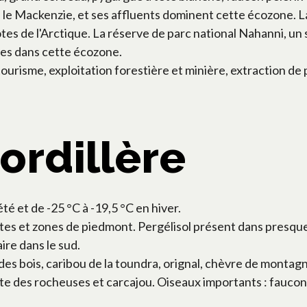
 le Mackenzie, et ses affluents dominent cette écozone. 
ôtes de l'Arctique. La réserve de parc national Nahanni, un
es dans cette écozone.
urisme, exploitation forestière et minière, extraction de p
ordillère
té et de -25 °C à -19,5 °C en hiver.
es et zones de piedmont. Pergélisol présent dans presque
ire dans le sud.
es bois, caribou de la toundra, orignal, chèvre de montagne,
e des rocheuses et carcajou. Oiseaux importants : faucon 