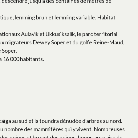
t descendre jusqu'à des centaines de mètres de
ctique, lemming brun et lemming variable. Habitat
onaux Aulavik et Ukkusiksalik, le parc territorial
iseaux migrateurs Dewey Soper et du golfe Reine-Maud,
e Soper.
e 16 000 habitants.
aïga au sud et la toundra dénudée d'arbres au nord.
 sont au nombre des mammifères qui y vivent. Nombreuses
des neiges et bruant des neiges. Importante aire de