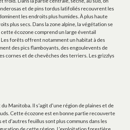
 froid. Dans la partie centrale, sèche, au sud, on
nderosas et de pins tordus latifoliés recouvrent les
 dominent les endroits plus humides. À plus haute
oits plus secs. Dans la zone alpine, la végétation se
 de cette écozone comprend un large éventail
. Les forêts offrent notamment un habitat à des
amment des pics flamboyants, des engoulevents de
s cornes et de chevêches des terriers. Les grizzlys
du Manitoba. Il s’agit d’une région de plaines et de
chauds. Cette écozone est en bonne partie recouverte
s et d’autres feuillus sont plus communs dans les
guration de cette région. L’exploitation forestière,