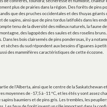
ts de conifères, toundra; sécheresse et humidité, chaleur et
ment plus de prairies dans la région. Des forêts de pins po
, tandis que des pruches occidentales et des thuyas géants
 de sapins, ainsi que de pins tordus latifoliés dans les endr
 Compte tenu de la diversité des milieux naturels, la faune
 montagne, des lagopèdes des saules et des roselins bruns
s. Dans les bois clairsemés de pins ponderosas, il y a not
et sèches du sud répondent aux besoins d’iguanes à petite
nt aussi des mammifères caractéristiques de cette écozone.
ie de l’Alberta, ainsi que le centre de la Saskatchewan et 
ures moyennes de -17,5 à -11 °C, et les étés y sont assez 
apins baumiers et de pins gris. Les trembles, les peuplier
s. Les feux de forêt jouent un rôle important dans la confi