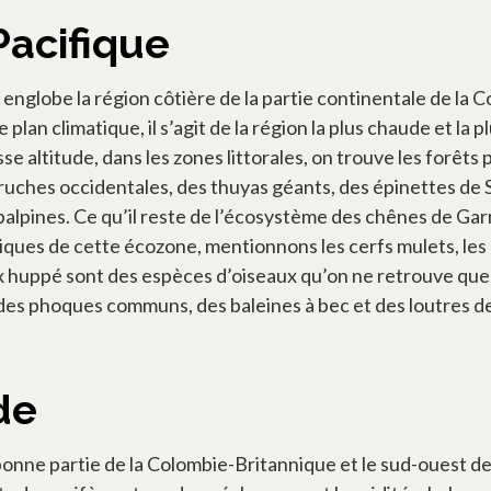
Pacifique
englobe la région côtière de la partie continentale de la C
 plan climatique, il s’agit de la région la plus chaude et la
e altitude, dans les zones littorales, on trouve les forêts
uches occidentales, des thuyas géants, des épinettes de Si
alpines. Ce qu’il reste de l’écosystème des chênes de Garry, 
ues de cette écozone, mentionnons les cerfs mulets, les coug
huppé sont des espèces d’oiseaux qu’on ne retrouve que d
 des phoques communs, des baleines à bec et des loutres d
de
onne partie de la Colombie-Britannique et le sud-ouest de