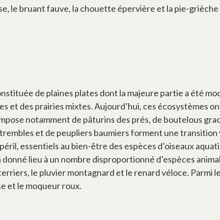
e, le bruant fauve, la chouette épervière et la pie-grièche
tituée de plaines plates dont la majeure partie a été modi
es et des prairies mixtes. Aujourd’hui, ces écosystèmes on
compose notamment de pâturins des prés, de boutelous grac
 trembles et de peupliers baumiers forment une transition
 péril, essentiels au bien-être des espèces d’oiseaux aquat
a donné lieu à un nombre disproportionné d’espèces animal
riers, le pluvier montagnard et le renard véloce. Parmi les
use et le moqueur roux.