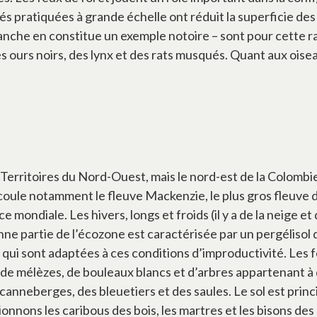
ivités pratiquées à grande échelle ont réduit la superficie 
blanche en constitue un exemple notoire – sont pour cette r
s ours noirs, des lynx et des rats musqués. Quant aux oise
 Territoires du Nord-Ouest, mais le nord-est de la Colomb
 coule notamment le fleuve Mackenzie, le plus gros fleuve du
 mondiale. Les hivers, longs et froids (il y a de la neige et
onne partie de l’écozone est caractérisée par un pergélisol
 qui sont adaptées à ces conditions d’improductivité. Les f
, de mélèzes, de bouleaux blancs et d’arbres appartenant à
canneberges, des bleuetiers et des saules. Le sol est pri
ons les caribous des bois, les martres et les bisons des 