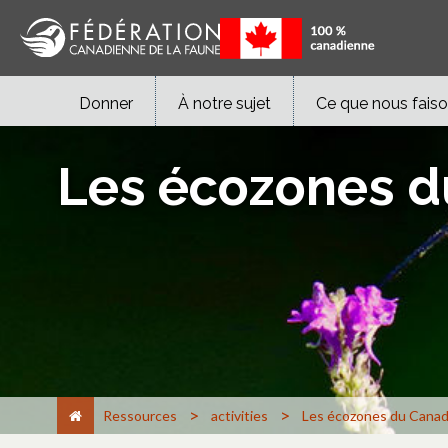
Donner
À notre sujet
Ce que nous fais
Les écozones 
>
>
Ressources
activities
Les écozones du Cana