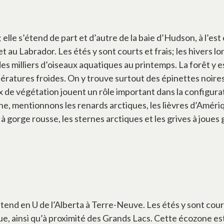
lle s’étend de part et d’autre de la baie d’Hudson, à l’est 
u Labrador. Les étés y sont courts et frais; les hivers lon
 des milliers d’oiseaux aquatiques au printemps. La forêt y 
atures froides. On y trouve surtout des épinettes noires et
x de végétation jouent un rôle important dans la configurat
, mentionnons les renards arctiques, les lièvres d’Amérique
 gorge rousse, les sternes arctiques et les grives à joues
’étend en U de l’Alberta à Terre-Neuve. Les étés y sont cour
que, ainsi qu’à proximité des Grands Lacs. Cette écozone es