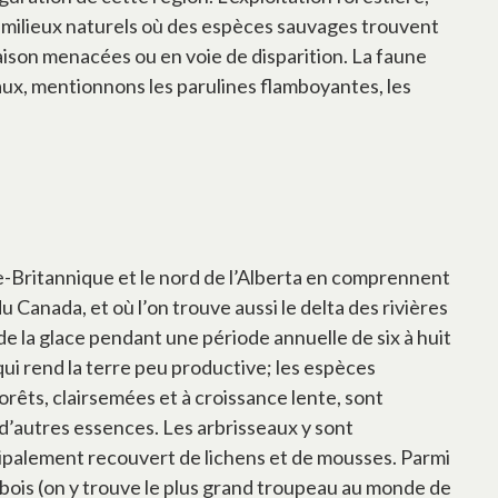
des milieux naturels où des espèces sauvages trouvent
aison menacées ou en voie de disparition. La faune
aux, mentionnons les parulines flamboyantes, les
ie-Britannique et le nord de l’Alberta en comprennent
 Canada, et où l’on trouve aussi le delta des rivières
 de la glace pendant une période annuelle de six à huit
 qui rend la terre peu productive; les espèces
orêts, clairsemées et à croissance lente, sont
 d’autres essences. Les arbrisseaux y sont
ncipalement recouvert de lichens et de mousses. Parmi
bois (on y trouve le plus grand troupeau au monde de