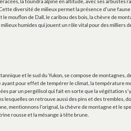
éracées, la toundra alpine en altitude, avec ses arbustes 
 Cette diversité de milieux permet la présence d’une faune
 mouflon de Dall, le caribou des bois, la chèvre de montagn
e milieux humides qui jouent un rôle vital pour des milliers
tannique et le sud du Yukon, se compose de montagnes, de v
que ayant pour effet de tempérer le climat, la température 
ées par un pergélisol qui fait en sorte que la végétation s
s lesquelles on retrouve aussi des pins et des trembles, do
, mentionnons l’orignal, la chèvre de montagne et le sperm
oitrine rousse et la mésange à tête brune.