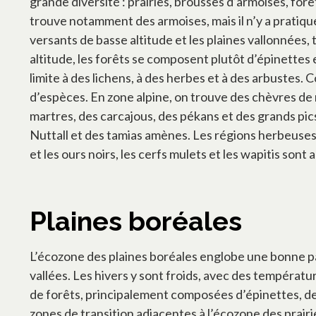
grande diversité : prairies, brousses d’armoises, forê
trouve notamment des armoises, mais il n’y a pratique
versants de basse altitude et les plaines vallonnées
altitude, les forêts se composent plutôt d’épinettes et
limite à des lichens, à des herbes et à des arbustes.
d’espèces. En zone alpine, on trouve des chèvres de
martres, des carcajous, des pékans et des grands pic
Nuttall et des tamias amènes. Les régions herbeuses 
et les ours noirs, les cerfs mulets et les wapitis so
Plaines boréales
L’écozone des plaines boréales englobe une bonne part
vallées. Les hivers y sont froids, avec des températ
de forêts, principalement composées d’épinettes, de s
zones de transition adjacentes à l’écozone des prairie