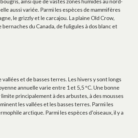
rabougris, ainsi que de vastes zones humides au nord-
 elle aussi variée. Parmi les espèces de mammifères
e, le grizzly et le carcajou. La plaine Old Crow,
 de bernaches du Canada, de fuligules à dos blanc et
allées et de basses terres. Les hivers y sont longs
moyenne annuelle varie entre 1 et 5,5 °C. Une bonne
’y limite principalement à des arbustes, à des mousses
minent les vallées et les basses terres. Parmi les
ophile arctique. Parmi les espèces d’oiseaux, il y a