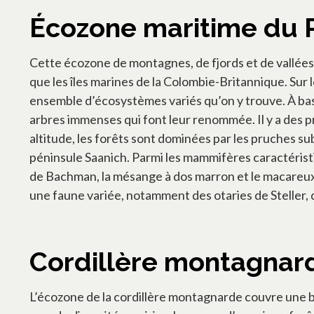
Écozone maritime du 
Cette écozone de montagnes, de fjords et de vallées 
que les îles marines de la Colombie-Britannique. Sur le
ensemble d’écosystèmes variés qu’on y trouve. À bass
arbres immenses qui font leur renommée. Il y a des pr
altitude, les forêts sont dominées par les pruches sub
péninsule Saanich. Parmi les mammifères caractéristiq
de Bachman, la mésange à dos marron et le macareux 
une faune variée, notamment des otaries de Steller,
Cordillère montagnar
L’écozone de la cordillère montagnarde couvre une b