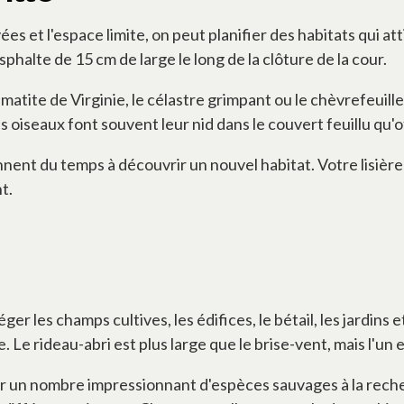
es et l'espace limite, on peut planifier des habitats qui at
halte de 15 cm de large le long de la clôture de la cour.
lématite de Virginie, le célastre grimpant ou le chèvrefeuille
oiseaux font souvent leur nid dans le couvert feuillu qu'off
nt du temps à découvrir un nouvel habitat. Votre lisière 
t.
ger les champs cultives, les édifices, le bétail, les jardins 
ge. Le rideau-abri est plus large que le brise-vent, mais l'un
un nombre impressionnant d'espèces sauvages à la recherc