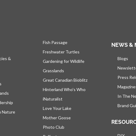
Fish Passage
NEWS & 
Freshwater Turtles
cies &
Blogs
s’ou
Gardening for Wildlife
Newslett
Grasslands
Press Re
Great Canadian Bioblitz
s
Magazine
Hinterland Who's Who
lands
In The N
iNaturalist
dership
Brand Gui
Love Your Lake
h Nature
Mother Goose
RESOUR
Photo Club
DIY