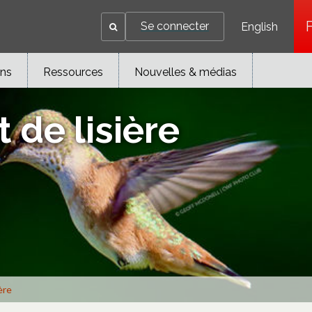
Se connecter
English
ons
Ressources
Nouvelles & médias
 de lisière
ère