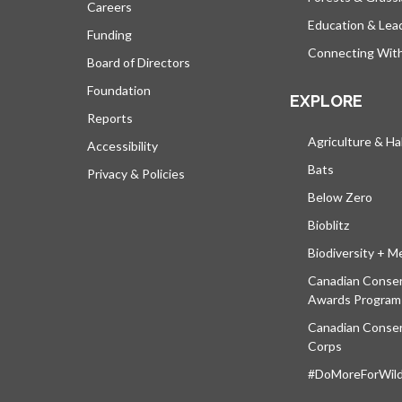
Careers
Education & Lea
Funding
Connecting Wit
Board of Directors
Foundation
EXPLORE
Reports
Agriculture & Ha
Accessibility
Bats
Privacy & Policies
Below Zero
Bioblitz
Biodiversity + M
Canadian Conser
Awards Program
Canadian Conser
Corps
#DoMoreForWildl