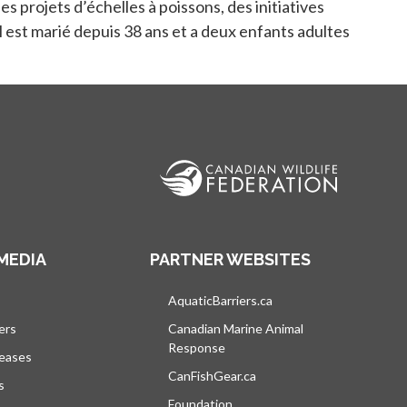
projets d’échelles à poissons, des initiatives
est marié depuis 38 ans et a deux enfants adultes
MEDIA
PARTNER WEBSITES
vre dans un nouvel onglet
AquaticBarriers.ca
s’ouvre dans un nouvel 
ers
Canadian Marine Animal
Response
s’ouvre dans un nouvel onglet
leases
CanFishGear.ca
s’ouvre dans un nouvel on
s
Foundation