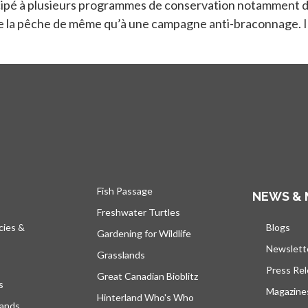
cipé à plusieurs programmes de conservation notamment des 
e la pêche de même qu’à une campagne anti-braconnage. Il 
Fish Passage
NEWS & 
Freshwater Turtles
cies &
Blogs
s’ou
Gardening for Wildlife
Newslett
Grasslands
Press Re
Great Canadian Bioblitz
s
Magazine
Hinterland Who's Who
lands