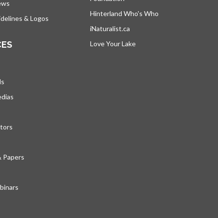
ews
Hinterland Who's Who
s’ouvre dans un nou
delines & Logos
iNaturalist.ca
s’ouvre dans un nouvel ongle
CES
Love Your Lake
s’ouvre dans un nouvel ong
ds
edias
tors
& Papers
inars