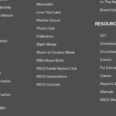
In The N
iNaturalist
dership
Brand Gui
Love Your Lake
h Nature
Mother Goose
RESOUR
Photo Club
DIY
Pollinators
bitat
Downloa
Right Whale
Encyclop
Rivers to Oceans Week
Events
Wild About Birds
For Educa
WILD Family Nature Club
e
s’ouvre dans un nouvel onglet
Games
WILD Generations
vation
Reports 
WILD Outside
Manuals
vation
WILD Web
ife