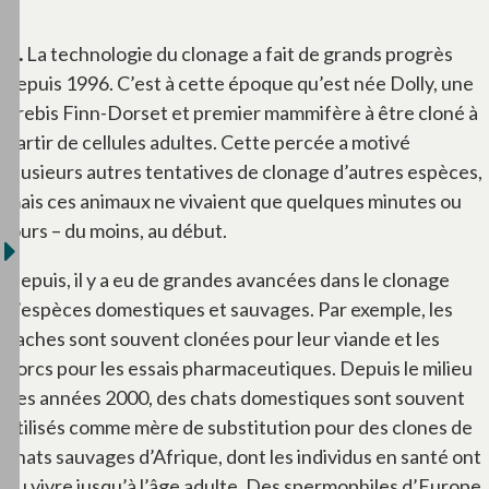
R.
La technologie du clonage a fait de grands progrès
depuis 1996. C’est à cette époque qu’est née Dolly, une
brebis Finn-Dorset et premier mammifère à être cloné à
partir de cellules adultes. Cette percée a motivé
plusieurs autres tentatives de clonage d’autres espèces,
mais ces animaux ne vivaient que quelques minutes ou
jours – du moins, au début.
Depuis, il y a eu de grandes avancées dans le clonage
d’espèces domestiques et sauvages. Par exemple, les
vaches sont souvent clonées pour leur viande et les
porcs pour les essais pharmaceutiques. Depuis le milieu
des années 2000, des chats domestiques sont souvent
utilisés comme mère de substitution pour des clones de
chats sauvages d’Afrique, dont les individus en santé ont
pu vivre jusqu’à l’âge adulte. Des spermophiles d’Europe