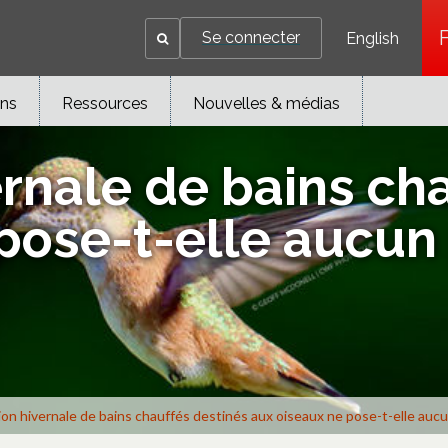
Se connecter
English
ons
Ressources
Nouvelles & médias
vernale de bains ch
 pose-t-elle aucu
ation hivernale de bains chauffés destinés aux oiseaux ne pose-t-elle au