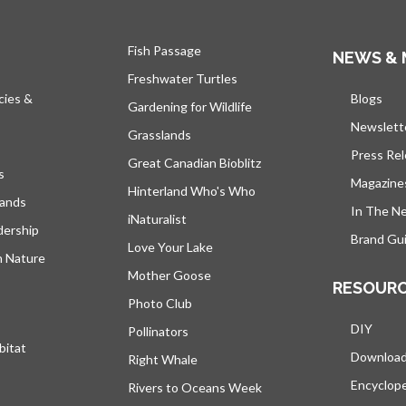
Fish Passage
NEWS & 
Freshwater Turtles
cies &
Blogs
s’ou
Gardening for Wildlife
Newslett
Grasslands
Press Re
Great Canadian Bioblitz
s
Magazine
Hinterland Who's Who
lands
In The N
iNaturalist
dership
Brand Gui
Love Your Lake
h Nature
Mother Goose
RESOUR
Photo Club
DIY
Pollinators
bitat
Downloa
Right Whale
Encyclop
Rivers to Oceans Week