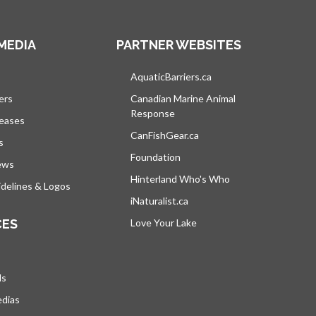
MEDIA
PARTNER WEBSITES
vre dans un nouvel onglet
AquaticBarriers.ca
s’ouvre dans un nouvel 
ers
Canadian Marine Animal
Response
s’ouvre dans un nouvel onglet
leases
CanFishGear.ca
s’ouvre dans un nouvel on
s
Foundation
ews
Hinterland Who's Who
s’ouvre dans un nou
delines & Logos
iNaturalist.ca
s’ouvre dans un nouvel ongle
CES
Love Your Lake
s’ouvre dans un nouvel ong
ds
edias