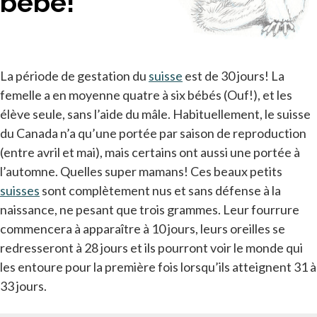
bébé!
La période de gestation du
suisse
s’ouvre dans un nouvel 
est de 30 jours! La
femelle a en moyenne quatre à six bébés (Ouf!), et les
élève seule, sans l’aide du mâle. Habituellement, le suisse
du Canada n’a qu’une portée par saison de reproduction
(entre avril et mai), mais certains ont aussi une portée à
l’automne. Quelles super mamans! Ces beaux petits
suisses
s’ouvre dans un nouvel onglet
sont complètement nus et sans défense à la
naissance, ne pesant que trois grammes. Leur fourrure
commencera à apparaître à 10 jours, leurs oreilles se
redresseront à 28 jours et ils pourront voir le monde qui
les entoure pour la première fois lorsqu’ils atteignent 31 à
33 jours.