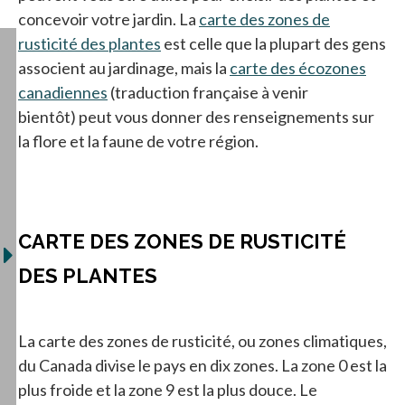
concevoir votre jardin. La
carte des zones de
rusticité des plantes
s’ouvre dans un nouvel onglet
est celle que la plupart des gens
associent au jardinage, mais la
carte des écozones
canadiennes
(traduction française à venir
bientôt) peut vous donner des renseignements sur
la flore et la faune de votre région.
CARTE DES ZONES DE RUSTICITÉ
DES PLANTES
La carte des zones de rusticité, ou zones climatiques,
du Canada divise le pays en dix zones. La zone 0 est la
plus froide et la zone 9 est la plus douce. Le