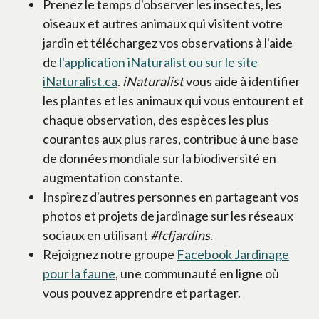
Prenez le temps d'observer les insectes, les
oiseaux et autres animaux qui visitent votre
jardin et téléchargez vos observations à l'aide
de
l'application iNaturalist ou sur le site
iNaturalist.ca
s’ouvre dans un nouvel onglet
.
iNaturalist
vous aide à identifier
les plantes et les animaux qui vous entourent et
chaque observation, des espèces les plus
courantes aux plus rares, contribue à une base
de données mondiale sur la biodiversité en
augmentation constante.
Inspirez d'autres personnes en partageant vos
photos et projets de jardinage sur les réseaux
sociaux en utilisant
#fcfjardins
.
Rejoignez notre groupe
Facebook Jardinage
pour la faune
s’ouvre dans un nouvel onglet
, une communauté en ligne où
vous pouvez apprendre et partager.