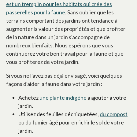
est un tremplin pour les habitats qui crée des
passerelles pour la faune
s’ouvre dans un nouvel onglet
. Sans oublier que les
terrains comportant des jardins ont tendance à
augmenter la valeur des propriétés et que profiter
de la nature dans un jardin s'accompagne de
nombreux bienfaits. Nous espérons que vous
continuerez votre bon travail pour la faune et que
vous profiterez de votre jardin.
Si vous ne l'avez pas déjà envisagé, voici quelques
façons d'aider la faune dans votre jardin :
Achetez
une plante indigène
s’ouvre dans un nouv
à ajouter à votre
jardin.
Utilisez des feuilles déchiquetées,
du compost
s’o
ou du fumier âgé pour enrichir le sol de votre
jardin.