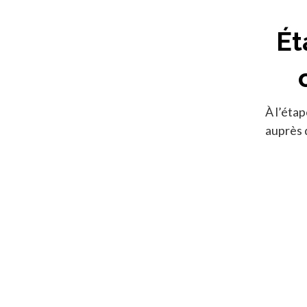
Ét
À l’étap
auprès 