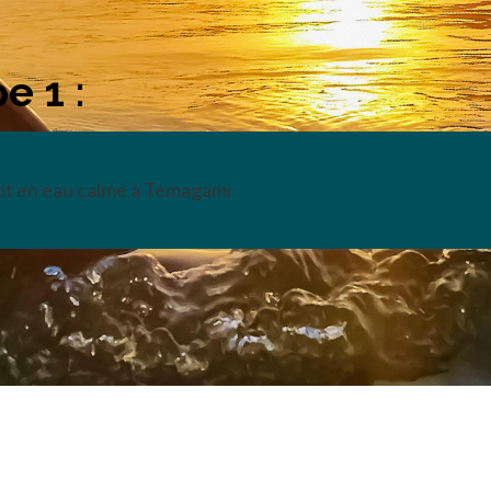
e 1 :
t en eau calme à Temagami