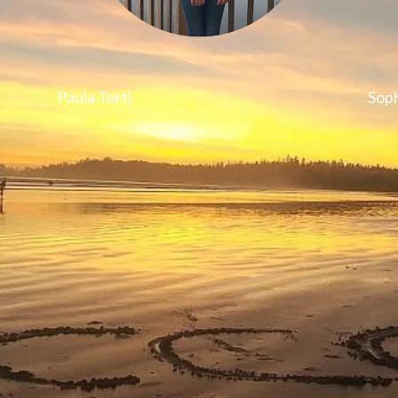
Paula Torti
Soph