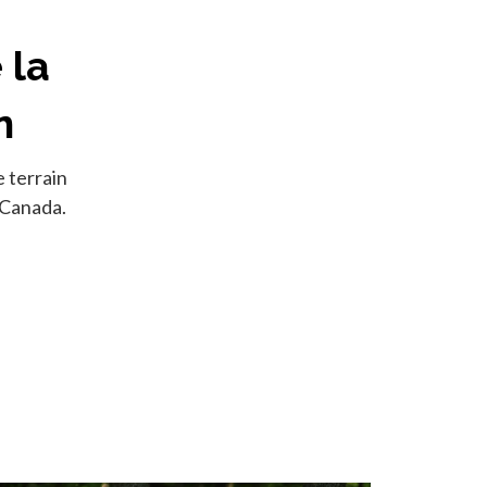
 la
n
e terrain
 Canada.