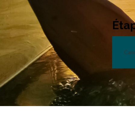
Étap
Cano