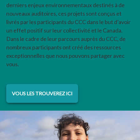
derniers enjeux environnementaux destinés à de
nouveaux auditoires, ces projets sont conçus et
livrés par les participants du CCC dans le but d’avoir
un effet positif sur leur collectivité et le Canada.
Dans le cadre de leur parcours auprès du CCC, de
nombreux participants ont créé des ressources
exceptionnelles que nous pouvons partager avec
vous.
VOUS LES TROUVEREZ ICI