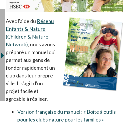
s’ouvre dans un nouvel onglet
Avec l'aide du
Réseau
Enfants & Nature
(Children & Nature
Network)
s’ouvre dans un nouvel onglet
, nous avons
préparé un manuel qui
permet aux gens de
fonder rapidement un
club dans leur propre
ville. Il s'agit d'un
projet facile et
agréable à réaliser.
Version française du manuel : « Boîte à outils
pour les clubs nature pour les familles »
s’ouvre da