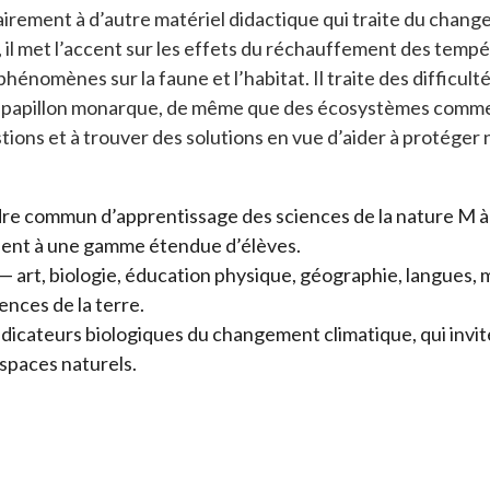
irement à d’autre matériel didactique qui traite du chang
il met l’accent sur les effets du réchauffement des tempéra
hénomènes sur la faune et l’habitat. Il traite des diffic
le papillon monarque, de même que des écosystèmes comme le
uestions et à trouver des solutions en vue d’aider à protége
dre commun d’apprentissage des sciences de la nature M à
ient à une gamme étendue d’élèves.
 — art, biologie, éducation physique, géographie, langues
nces de la terre.
dicateurs biologiques du changement climatique, qui invite 
espaces naturels.