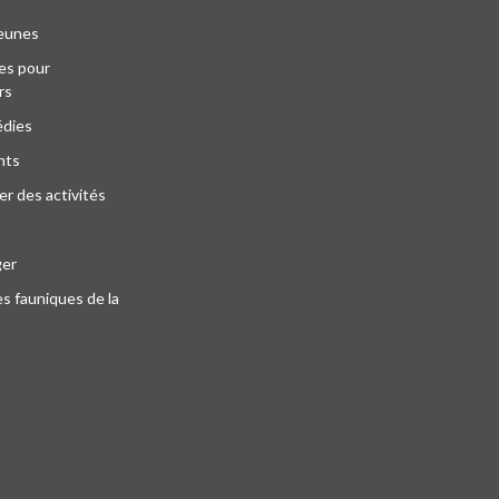
jeunes
es pour
rs
édies
nts
r des activités
ger
s fauniques de la