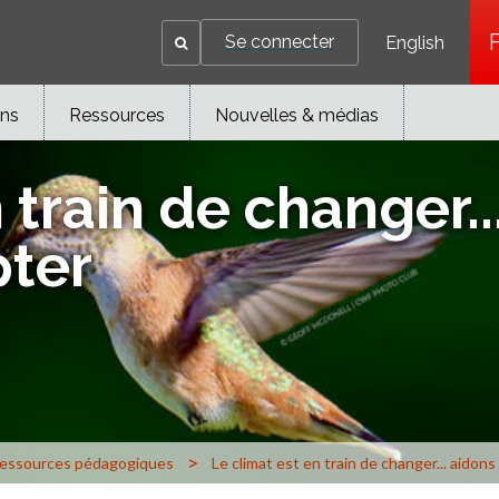
Se connecter
English
ons
Ressources
Nouvelles & médias
 train de changer..
pter
>
ressources pédagogiques
Le climat est en train de changer... aidons