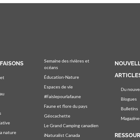
Semaine des rivières et
 FAISONS
NOUVELL
océans
ARTICLE
Éducation-Nature
 et
Espaces de vie
Du nouve
eau
#Faislepourlafaune
Blogues
s
Faune et flore du pays
Bulletins
s
Géocachette
Magazine
iative
Le Grand Camping canadien
la nature
RESSOU
iNaturalist Canada