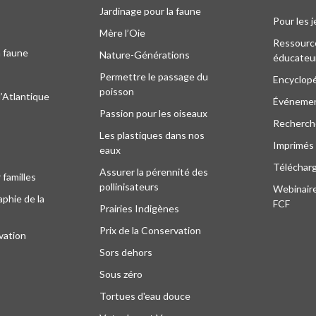
Jardinage pour la faune
Pour les 
Mère l’Oie
Ressourc
a faune
Nature-Générations
éducateu
Permettre le passage du
Encyclop
poisson
l’Atlantique
Événeme
Passion pour les oiseaux
Recherche
Les plastiques dans nos
Imprimés
eaux
Téléchar
Assurer la pérennité des
 familles
pollinisateurs
Webinaire
phie de la
FCF
Prairies Indigènes
Prix de la Conservation
vation
Sors dehors
Sous zéro
Tortues d'eau douce