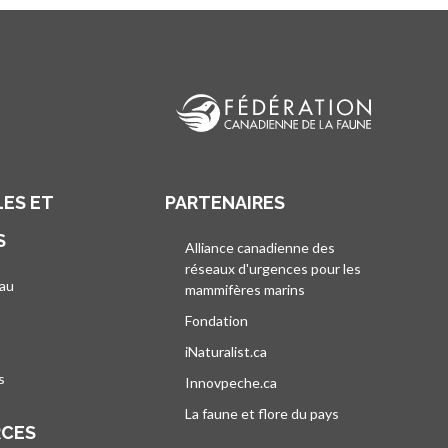
ES ET
PARTENAIRES
S
Alliance canadienne des
réseaux d'urgences pour les
au
mammifères marins
s’ouvre dans un nouvel
’ouvre dans un nouvel onglet
Fondation
iNaturalist.ca
s’ouvre dans un nouvel ongle
s
Innovpeche.ca
s’ouvre dans un nouvel ong
La faune et flore du pays
s’ouvre dans un 
RCES