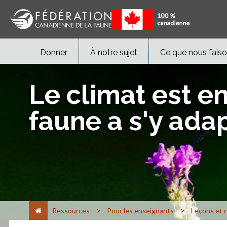
Donner
À notre sujet
Ce que nous fais
Le climat est en
faune a s'y ada
>
>
Ressources
Pour les enseignants
Leçons et 