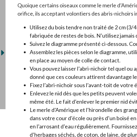
Quoique certains oiseaux comme le merle d’Amériqu
orifice, ils acceptant volontiers des abris-nichoirs 
Utilisez du bois tendre non traité de 2 cm (3/
fabriquée de restes de bois. N’utilisez jamais d
Suivez le diagramme présenté ci-dessous. Coupez
Assemblez les pièces selon le diagramme, utilis
en place au moyen de colle de contact.
Vous pouvez laisser l’abri-nichoir tel quel ou a
donné que ces couleurs attirent davantage le
Fixez l’abri-nichoir sous l’avant-toit de votre
Enlevez le nid dès que les petits peuvent vol
même été. Le fait d’enlever le premier nid évi
Le merle d’Amérique et l’hirondelle des gran
dans votre cour d’école ou près d’un boisé en
en l’arrosant d’eau régulièrement. Fournissez
d’herbages séchés, de coton, de laine, de plume