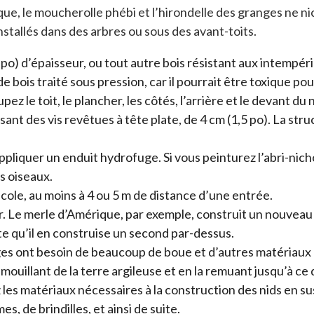
e, le moucherolle phébi et l’hirondelle des granges ne ni
installés dans des arbres ou sous des avant-toits.
4 po) d’épaisseur, ou tout autre bois résistant aux intempé
e bois traité sous pression, car il pourrait être toxique pour
 le toit, le plancher, les côtés, l’arrière et le devant du n
ant des vis revêtues à tête plate, de 4 cm (1,5 po). La stru
ppliquer un enduit hydrofuge. Si vous peinturez l’abri-nichoi
s oiseaux.
 école, au moins à 4 ou 5 m de distance d’une entrée.
er. Le merle d’Amérique, par exemple, construit un nouveau
te qu’il en construise un second par-dessus.
ges ont besoin de beaucoup de boue et d’autres matériaux
 mouillant de la terre argileuse et en la remuant jusqu’à c
 les matériaux nécessaires à la construction des nids en su
s, de brindilles, et ainsi de suite.