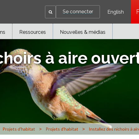
Se connecter
English
ons
Ressources
Nouvelles & médias
choirs à aire ouver
>
>
Projets d'habitat
Projets d'habitat
Installez des nichoirs à ai