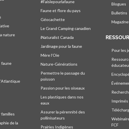
#Faislepourlafaune
Blogues
s
Faune et flore du pays
Bulletins
s
Géocachette
Magazine
iative
Le Grand Camping canadien
la nature
RESSOU
iNaturalist Canada
Jardinage pour la faune
Pour les 
Mère l’Oie
Ressourc
a faune
Nature-Générations
éducateu
Permettre le passage du
Encyclop
poisson
l’Atlantique
Événeme
Passion pour les oiseaux
Recherche
Les plastiques dans nos
Imprimés
eaux
Téléchar
Assurer la pérennité des
 familles
pollinisateurs
Webinaire
phie de la
FCF
Prairies Indigènes