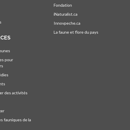
’ouvre dans un nouvel onglet
Fondation
iNaturalist.ca
s’ouvre dans un nouvel ongle
s
Innovpeche.ca
s’ouvre dans un nouvel ong
La faune et flore du pays
s’ouvre dans un 
RCES
jeunes
es pour
rs
édies
nts
r des activités
ger
s fauniques de la