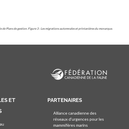
 de Plans de gestion. Figure 3 : Les migrations automnales et printanières du monarque.
ES ET
PARTENAIRES
S
Alliance canadienne des
réseaux d'urgences pour les
au
mammifères marins
s’ouvre dans un nouvel