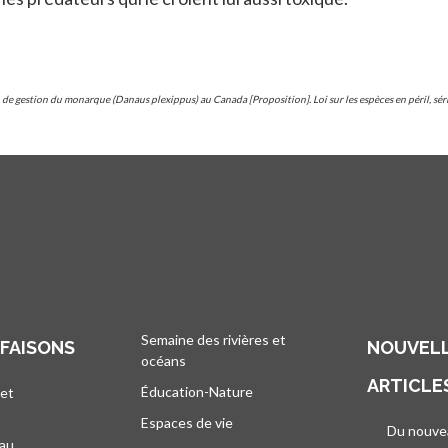
gestion du monarque (Danaus plexippus) au Canada [Proposition]. Loi sur les espèces en péril, série
Semaine des rivières et
 FAISONS
NOUVELL
océans
ARTICLE
Éducation-Nature
 et
Espaces de vie
Du nouve
eau