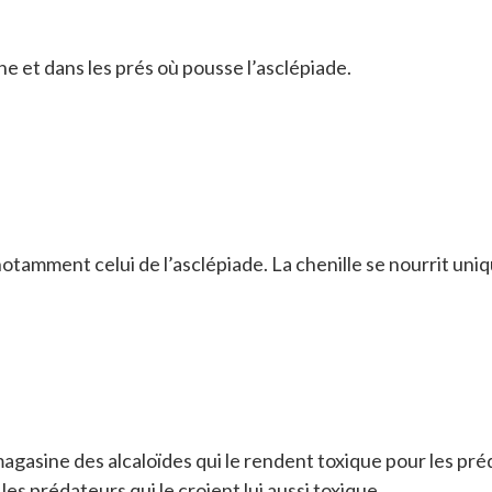
 et dans les prés où pousse l’asclépiade.
otamment celui de l’asclépiade. La chenille se nourrit uni
gasine des alcaloïdes qui le rendent toxique pour les préda
s prédateurs qui le croient lui aussi toxique.