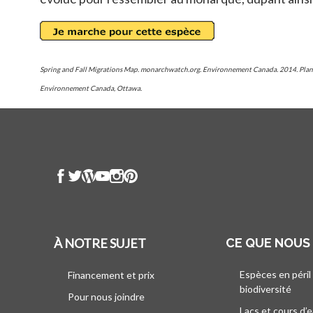
Spring and Fall Migrations Map. monarchwatch.org. Environnement Canada. 2014. Plan de 
Environnement Canada, Ottawa.
À NOTRE SUJET
CE QUE NOUS
Espèces en péril
Financement et prix
biodiversité
Pour nous joindre
Lacs et cours d’