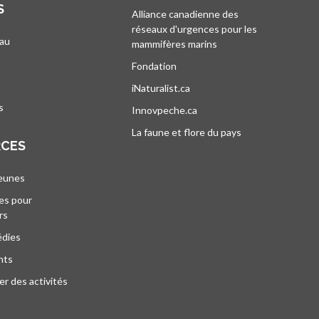
S
Alliance canadienne des
réseaux d'urgences pour les
au
mammifères marins
s’ouvre dans un nouvel
’ouvre dans un nouvel onglet
Fondation
iNaturalist.ca
s’ouvre dans un nouvel ongle
s
Innovpeche.ca
s’ouvre dans un nouvel ong
La faune et flore du pays
s’ouvre dans un 
RCES
jeunes
es pour
rs
édies
nts
r des activités