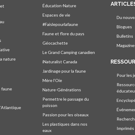
ARTICLE
Éducation-Nature
 et
Espaces de vie
Du nouve
eau
#Faislepourlafaune
Blogues
s
Faune et flore du pays
Bulletins
s
Géocachette
Magazine
iative
Le Grand Camping canadien
la nature
RESSOU
iNaturalist Canada
Jardinage pour la faune
Pour les 
Mère l’Oie
Ressourc
a faune
Nature-Générations
éducateu
Permettre le passage du
Encyclop
poisson
l’Atlantique
Événeme
Passion pour les oiseaux
Recherche
Les plastiques dans nos
Imprimés
eaux