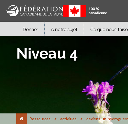
Donner
À notre sujet
Ce que nous fais
Niveau 4
>
>
Ressources
activities
deviens-un-hydroguerr