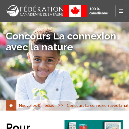
Concours La connexion
avec la nature
>
Nouvelles & médias
Concours La connexion avec la na
Pour