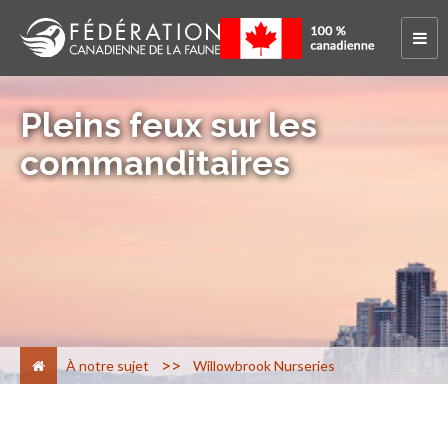
Pleins feux sur les
commanditaires
>
À notre sujet
Willowbrook Nurseries