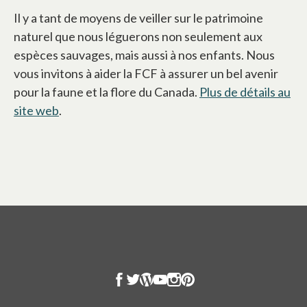
Il y a tant de moyens de veiller sur le patrimoine
naturel que nous léguerons non seulement aux
espèces sauvages, mais aussi à nos enfants. Nous
vous invitons à aider la FCF à assurer un bel avenir
pour la faune et la flore du Canada.
Plus de détails au
site web
s’ouvre dans un nouvel onglet
.