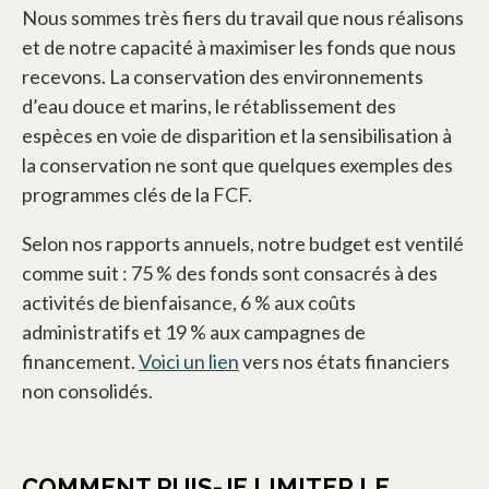
Nous sommes très fiers du travail que nous réalisons
et de notre capacité à maximiser les fonds que nous
recevons. La conservation des environnements
d’eau douce et marins, le rétablissement des
espèces en voie de disparition et la sensibilisation à
la conservation ne sont que quelques exemples des
programmes clés de la FCF.
Selon nos rapports annuels, notre budget est ventilé
comme suit : 75 % des fonds sont consacrés à des
activités de bienfaisance, 6 % aux coûts
administratifs et 19 % aux campagnes de
financement.
Voici un lien
s’ouvre dans un nouvel ongle
vers nos états financiers
non consolidés.
COMMENT PUIS-JE LIMITER LE