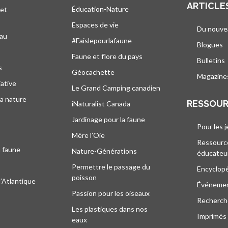
ARTICLE
Éducation-Nature
 et
Espaces de vie
Du nouve
eau
#Faislepourlafaune
Blogues
s
Faune et flore du pays
Bulletins
s
Géocachette
Magazine
iative
Le Grand Camping canadien
la nature
RESSOU
iNaturalist Canada
Jardinage pour la faune
Pour les 
Mère l’Oie
Ressourc
a faune
Nature-Générations
éducateu
Permettre le passage du
Encyclop
poisson
l’Atlantique
Événeme
Passion pour les oiseaux
Recherche
Les plastiques dans nos
Imprimés
eaux