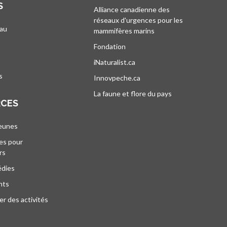
S
Alliance canadienne des
réseaux d'urgences pour les
au
mammifères marins
s’ouvre dans un nouvel
’ouvre dans un nouvel onglet
Fondation
iNaturalist.ca
s’ouvre dans un nouvel ongle
s
Innovpeche.ca
s’ouvre dans un nouvel ong
La faune et flore du pays
s’ouvre dans un 
RCES
jeunes
es pour
rs
édies
nts
r des activités