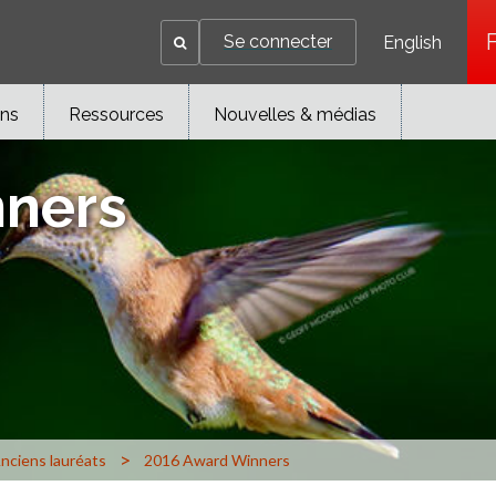
Se connecter
English
ons
Ressources
Nouvelles & médias
nners
>
nciens lauréats
2016 Award Winners