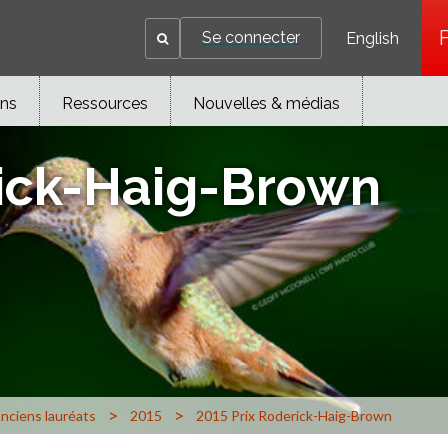
Se connecter
English
ons
Ressources
Nouvelles & médias
rick-Haig-Brown
>
>
nciens lauréats
2015
2015 Prix Roderick-Haig-Brown