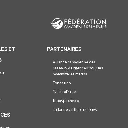
ES ET
PARTENAIRES
S
Alliance canadienne des
réseaux d'urgences pour les
au
mammifères marins
s’ouvre dans un nouvel
’ouvre dans un nouvel onglet
Fondation
iNaturalist.ca
s’ouvre dans un nouvel ongle
s
Innovpeche.ca
s’ouvre dans un nouvel ong
La faune et flore du pays
s’ouvre dans un 
RCES
jeunes