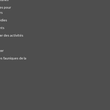
es pour
rs
édies
nts
r des activités
ger
s fauniques de la