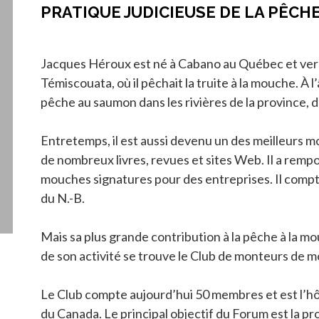
PRATIQUE JUDICIEUSE DE LA PÊCH
Jacques Héroux est né à Cabano au Québec et vers l’â
Témiscouata, où il pêchait la truite à la mouche. À l
pêche au saumon dans les rivières de la province, 
Entretemps, il est aussi devenu un des meilleurs
de nombreux livres, revues et sites Web. Il a remp
mouches signatures pour des entreprises. Il compt
du N.-B.
Mais sa plus grande contribution à la pêche à la m
de son activité se trouve le Club de monteurs de m
Le Club compte aujourd’hui 50 membres et est l’hô
du Canada. Le principal objectif du Forum est la pr