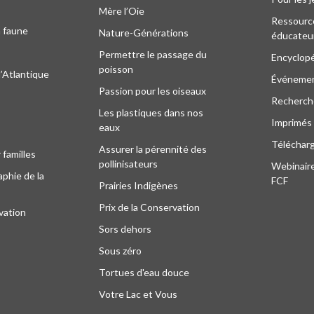
Mère l’Oie
Ressourc
a faune
Nature-Générations
éducateu
Permettre le passage du
Encyclop
poisson
l’Atlantique
Événeme
Passion pour les oiseaux
Recherche
Les plastiques dans nos
Imprimés
eaux
Téléchar
Assurer la pérennité des
 familles
pollinisateurs
Webinaire
phie de la
FCF
Prairies Indigènes
Prix de la Conservation
vation
Sors dehors
Sous zéro
Tortues d'eau douce
Votre Lac et Vous