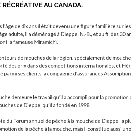
E RÉCRÉATIVE AU CANADA.
ge de dix ans il était devenu une figure familière sur les ri
’âge adulte, il a déménagé à Dieppe, N.-B., et au fil des 30 a
dont la fameuse Miramichi.
 monteurs de mouches de la région, spécialement de mouche
orté des prix dans des compétitions internationales, et Hé
e parmi ses clients la compagnie d’assurances Assomption V
ouche demeure le travail qu’il a accompli pour la promotion
ouches de Dieppe, qu’il a fondé en 1998.
te du Forum annuel de pêche à la mouche de Dieppe, la plus
omotion de la pêche à la mouche, mais il constitue aussi u