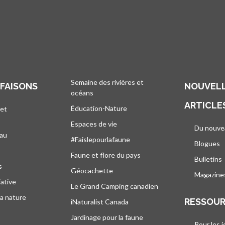
Semaine des rivières et
 FAISONS
NOUVELL
océans
ARTICLE
Éducation-Nature
 et
Espaces de vie
Du nouve
eau
#Faislepourlafaune
Blogues
s
Faune et flore du pays
Bulletins
s
Géocachette
Magazine
iative
Le Grand Camping canadien
la nature
RESSOU
iNaturalist Canada
Jardinage pour la faune
Pour les 