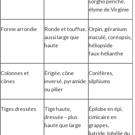
sorgho penché,
élyme de Virginie
Forme arrondie
Ronde et touffue,
Orpin, géranium
aussi large que
maculé, coréopsis,
haute
héliopside
faux-hélianthe
Colonnes et
Érigée, cône
Conifères,
cônes
inversé, pyramide
silphiums
ou pilier
Tiges dressées
Tige haute,
Épilobe en épi,
dressée – plus
cimicaire en
haute que large
grappes,
liatride, lobélie du