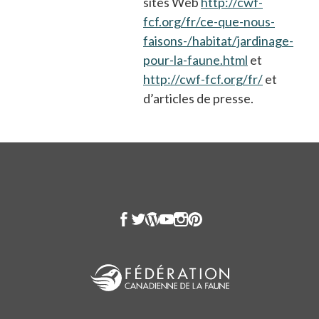
sites Web
http://cwf-
fcf.org/fr/ce-que-nous-
faisons-/habitat/jardinage-
pour-la-faune.html
et
http://cwf-fcf.org/fr/
et
d’articles de presse.