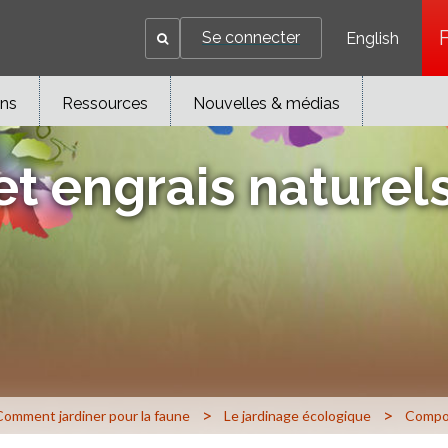
Se connecter
English
ons
Ressources
Nouvelles & médias
 engrais naturel
>
>
Comment jardiner pour la faune
Le jardinage écologique
Compos