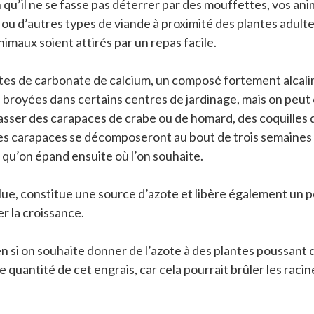
 qu’il ne se fasse pas déterrer par des mouffettes, vos a
 d’autres types de viande à proximité des plantes adultes,
maux soient attirés par un repas facile.
tes de carbonate de calcium, un composé fortement alcalin q
 broyées dans certains centres de jardinage, mais on peut é
oncasser des carapaces de crabe ou de homard, des coquilles d
es carapaces se décomposeront au bout de trois semaines env
t, qu’on épand ensuite où l’on souhaite.
oulue, constitue une source d’azote et libère également un
 la croissance.
n si on souhaite donner de l’azote à des plantes poussant da
de quantité de cet engrais, car cela pourrait brûler les ra