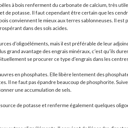
les à bois renferment du carbonate de calcium, très utile p
 de potasse. Il faut cependant être certain que les cendr
ois conviennent le mieux aux terres sablonneuses. Il est p
 prospérant dans des sols acides.
urces d’oligoéléments, mais il est préférable de leur adjo
 plus grand avantage des engrais minéraux, c’est qu’ils dur
ituellement se procurer ce type d’engrais dans les centres
auvres en phosphates. Elle libère lentement des phosphates,
ntes. Il ne faut pas épandre beaucoup de phosphorite. Suive
ionner une accumulation de sels.
source de potasse et renferme également quelques oligoél