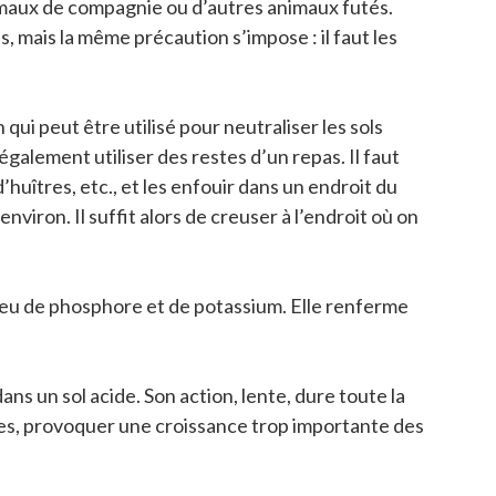
nimaux de compagnie ou d’autres animaux futés.
 mais la même précaution s’impose : il faut les
ui peut être utilisé pour neutraliser les sols
galement utiliser des restes d’un repas. Il faut
’huîtres, etc., et les enfouir dans un endroit du
iron. Il suffit alors de creuser à l’endroit où on
 peu de phosphore et de potassium. Elle renferme
ns un sol acide. Son action, lente, dure toute la
cines, provoquer une croissance trop importante des