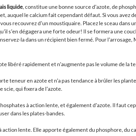
is liquide
, constitue une bonne source d’azote, de phosph
let, auquel le calcium fait cependant défaut. Si vous avez d
vous recouvrez d’un moustiquaire. Placez le sceau dans un 
u’il s’en dégagera une forte odeur! Il se formera une couch
conservez-la dans un récipient bien fermé. Pour l’arrosage
te libéré rapidement et n’augmente pas le volume de la te
rte teneur en azote et n’a pas tendance à brûler les plante
 scie, qui fixera de l’azote.
osphates à action lente, et également d’azote. Il faut cep
user dans les plates-bandes.
 action lente. Elle apporte également du phosphore, du cal