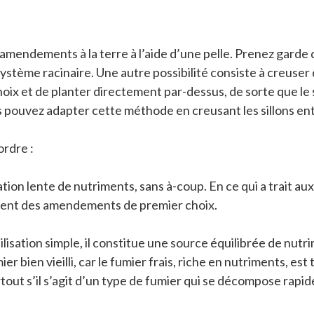
s amendements à la terre à l’aide d’une pelle. Prenez garde
système racinaire. Une autre possibilité consiste à creuser
ix et de planter directement par-dessus, de sorte que le 
s pouvez adapter cette méthode en creusant les sillons ent
rdre :
uvel onglet
ion lente de nutriments, sans à-coup. En ce qui a trait aux 
ituent des amendements de premier choix.
isation simple, il constitue une source équilibrée de nutr
r bien vieilli, car le fumier frais, riche en nutriments, est t
urtout s’il s’agit d’un type de fumier qui se décompose ra