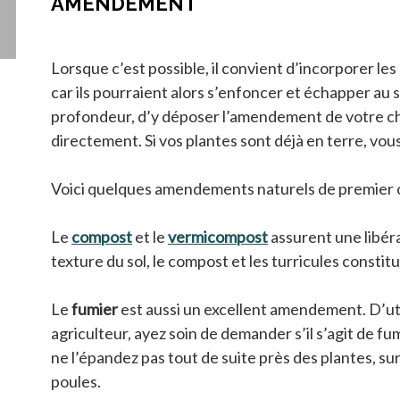
AMENDEMENT
Lorsque c’est possible, il convient d’incorporer le
car ils pourraient alors s’enfoncer et échapper au 
profondeur, d’y déposer l’amendement de votre cho
directement. Si vos plantes sont déjà en terre, vou
Voici quelques amendements naturels de premier o
Le
compost
s’ouvre dans un nouvel onglet
et le
vermicompost
s’ouvre dans un no
assurent une libérat
texture du sol, le compost et les turricules const
Le
fumier
est aussi un excellent amendement. D’util
agriculteur, ayez soin de demander s’il s’agit de fumie
ne l’épandez pas tout de suite près des plantes, s
poules.