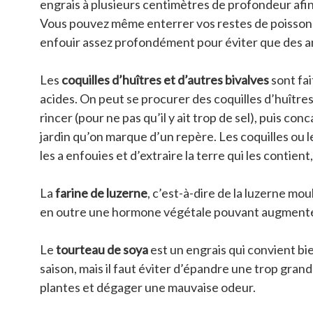
engrais à plusieurs centimètres de profondeur afin
Vous pouvez même enterrer vos restes de poisson ou
enfouir assez profondément pour éviter que des ani
Les
coquilles d’huîtres et d’autres bivalves
sont fai
acides. On peut se procurer des coquilles d’huîtres
rincer (pour ne pas qu’il y ait trop de sel), puis c
jardin qu’on marque d’un repère. Les coquilles ou l
les a enfouies et d’extraire la terre qui les contien
La
farine de luzerne
, c’est-à-dire de la luzerne m
en outre une hormone végétale pouvant augmenter
Le
tourteau de soya
est un engrais qui convient bie
saison, mais il faut éviter d’épandre une trop gran
plantes et dégager une mauvaise odeur.