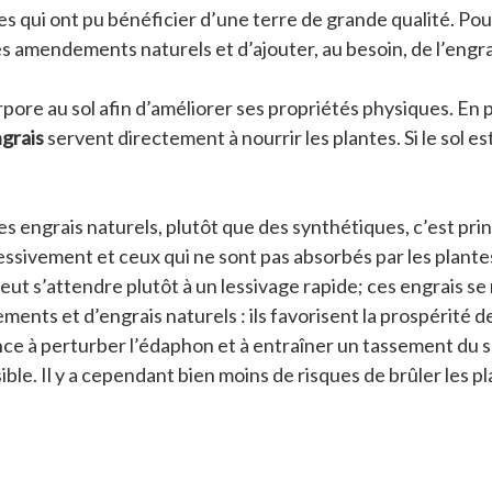
es qui ont pu bénéficier d’une terre de grande qualité. Pour
des amendements naturels et d’ajouter, au besoin, de l’engra
ore au sol afin d’améliorer ses propriétés physiques. En pr
grais
servent directement à nourrir les plantes. Si le sol e
es engrais naturels, plutôt que des synthétiques, c’est pr
essivement et ceux qui ne sont pas absorbés par les plantes 
eut s’attendre plutôt à un lessivage rapide; ces engrais se 
ments et d’engrais naturels : ils favorisent la prospérit
nce à perturber l’édaphon et à entraîner un tassement du s
ible. Il y a cependant bien moins de risques de brûler les 