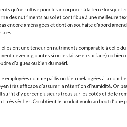
ents qu’on cultive pour les incorporer à la terre lorsque l
ne des nutriments au sol et contribue à une meilleure text
nt pas encore aménagées et dont on souhaite d’abord amend
esces.
lles ont une teneur en nutriments comparable à celle du fu
uvent devenir gluantes si on les laisse en surface) ou bien 
oudre d’algues ou bien du maërl.
e employées comme paillis ou bien mélangées à la couche 
 moyen très efficace d’assurer la rétention d’humidité. On 
l suffit d’y percer plusieurs trous sur les côtés et de le rempl
ont très sèches. On obtient le produit voulu au bout d’une pé