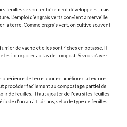
eurs feuilles se sont entièrement développées, mais
ure. L’emploi d’engrais verts convient à merveille
er la terre. Comme engrais vert, on cultive souvent
mier de vache et elles sont riches en potasse. Il
de les incorporer au tas de compost. Si vous n’avez
supérieure de terre pour en améliorer la texture
peut procéder facilement au compostage partiel de
ir de feuilles. Il faut ajouter de l’eau si les feuilles
riode d’un an à trois ans, selon le type de feuilles