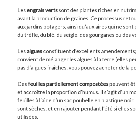
Les
engrais verts
sont des plantes riches en nutrim
avant la production de graines. Ce processus retour
aux jardins potagers, ainsi qu’aux aires qui ne so
du trèfle, du blé, du seigle, des gourganes ou des v
Les
algues
constituent d’excellents amendements; e
convient de mélanger les algues à la terre (elles pe
pas d’algues fraîches, vous pouvez acheter de la p
Des
feuilles partiellement compostées
peuvent êtr
et accroître la proportion d’humus. Il s’agit d’un
feuilles à l’aide d’un sac poubelle en plastique noir. I
sont sèches, et en rajouter pendant l’été si elles s
utilisées.