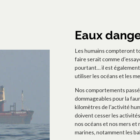
Eaux dang
Les humains compteront tou
faire serait comme d’essaye
pourtant… il est également
utiliser les océans et les 
Nos comportements passés 
dommageables pour la faune
kilomètres de l’activité hu
doivent cesser les activit
nos océans et nos mers et 
marines, notamment les bal