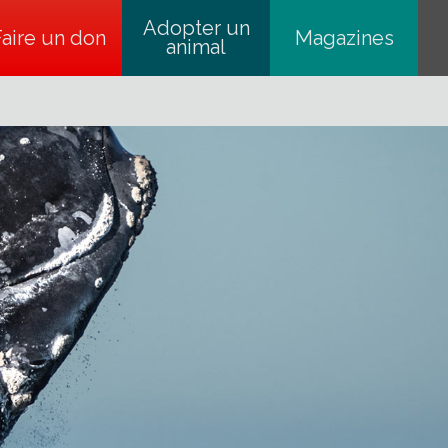
Adopter un
Faire un don
s’ouvre dans un nouvel onglet
Magazines
animal