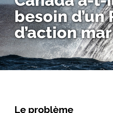
Canada a-t-i
besoin d’un 
d’action mar
Le problème