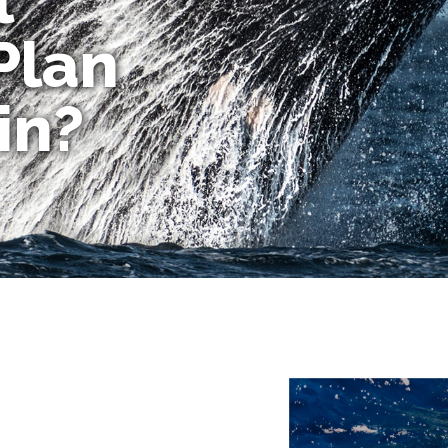
l
Plan
in?