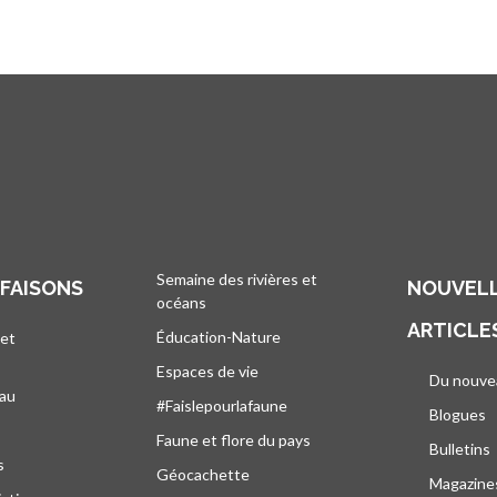
Semaine des rivières et
 FAISONS
NOUVELL
océans
ARTICLE
Éducation-Nature
 et
Espaces de vie
Du nouve
eau
#Faislepourlafaune
Blogues
s
Faune et flore du pays
Bulletins
s
Géocachette
Magazine