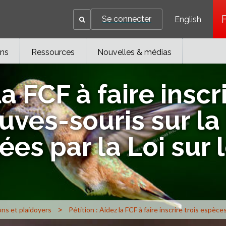
Se connecter
English
ons
Ressources
Nouvelles & médias
la FCF à faire inscr
ves-souris sur la 
es par la Loi sur 
>
ons et plaidoyers
Pétition : Aidez la FCF à faire inscrire trois espèc