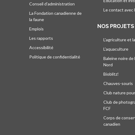
Éducation et init
Conseil d'administration
Le contact avec 
La Fondation canadienne de
la faune
NOS PROJETS
Emplois
Les rapports
L'agriculture et l
Accessibilité
L'aquaculture
Politique de confidentialité
Baleine noire de 
Nord
Bioblitz!
Chauves-souris
Club nature pour
Club de photogra
FCF
Corps de conser
canadien