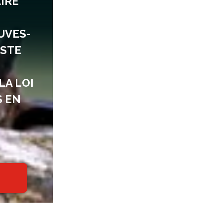
AIRE
UVES-
ISTE
LA LOI
S EN