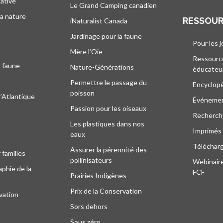
iative
Le Grand Camping canadien
la nature
RESSOU
iNaturalist Canada
Jardinage pour la faune
Pour les 
Mère l’Oie
Ressourc
a faune
Nature-Générations
éducateu
Permettre le passage du
Encyclop
poisson
l’Atlantique
Événeme
Passion pour les oiseaux
Recherche
Les plastiques dans nos
Imprimés
eaux
Téléchar
Assurer la pérennité des
 familles
pollinisateurs
Webinaire
phie de la
FCF
Prairies Indigènes
Prix de la Conservation
vation
Sors dehors
Sous zéro