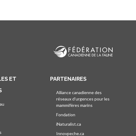
ES ET
PARTENAIRES
S
Alliance canadienne des
réseaux d'urgences pour les
au
mammifères marins
s’ouvre dans un nouvel
’ouvre dans un nouvel onglet
Fondation
iNaturalist.ca
s’ouvre dans un nouvel ongle
s
Innovpeche.ca
s’ouvre dans un nouvel ong