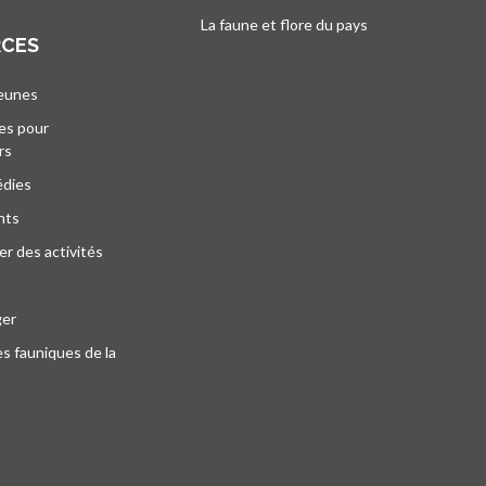
La faune et flore du pays
s’ouvre dans un 
RCES
jeunes
es pour
rs
édies
nts
r des activités
ger
s fauniques de la