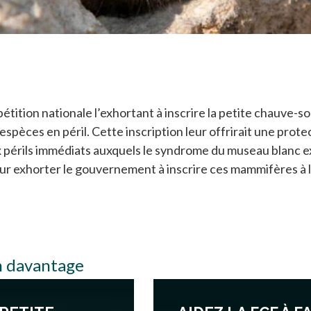
tition nationale l’exhortant à inscrire la petite chauve-s
les espèces en péril. Cette inscription leur offrirait une pr
 périls immédiats auxquels le syndrome du museau blanc ex
our exhorter le gouvernement à inscrire ces mammifères à la 
 davantage