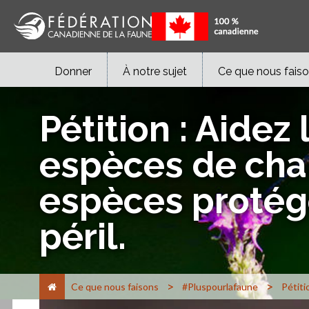
Donner
À notre sujet
Ce que nous fais
Pétition : Aidez 
espèces de chau
espèces protégé
péril.
>
>
Ce que nous faisons
#Pluspourlafaune
Pétiti