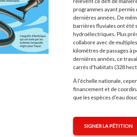
relèvent ce défi de manièr
programmes ayant permis d
dernières années. De même
barrières fluviales ont été
hydroélectriques. Plus prè
collabore avec de multiple
kilomètres de passages à p
dernières années, ce travail
re dans un nouvel onglet
carrés d’habitats (328 hect
À l’échelle nationale, cepe
financement et de coordinat
que les espèces d’eau dou
SIGNER LA PÉTITION