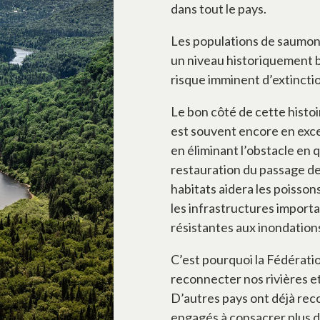
dans tout le pays.
Les populations de saumons
un niveau historiquement b
risque imminent d’extincti
Le bon côté de cette histoi
est souvent encore en excell
en éliminant l’obstacle en 
restauration du passage des
habitats aidera les poisso
les infrastructures importan
résistantes aux inondation
C’est pourquoi la Fédérati
reconnecter nos rivières et
D’autres pays ont déjà reco
engagés à consacrer plus de