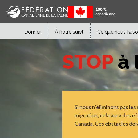
Donner
À notre sujet
Ce que nous fais
STOP
à 
Si nous n’éliminons pas les
migration, cela aura des ef
Canada. Ces obstacles doi