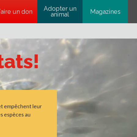
Adopter un
Faire un don
s’ouvre dans un nouvel onglet
Magazines
animal
tats!
 et empêchent leur
res espèces au