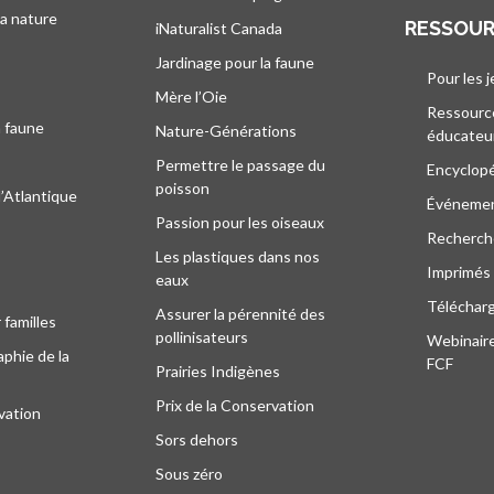
la nature
RESSOU
iNaturalist Canada
Jardinage pour la faune
Pour les 
Mère l’Oie
Ressourc
a faune
Nature-Générations
éducateu
Permettre le passage du
Encyclop
poisson
l’Atlantique
Événeme
Passion pour les oiseaux
Recherche
Les plastiques dans nos
Imprimés
eaux
Téléchar
Assurer la pérennité des
 familles
pollinisateurs
Webinaire
phie de la
FCF
Prairies Indigènes
Prix de la Conservation
vation
Sors dehors
Sous zéro