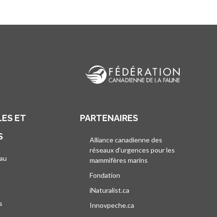
ES ET
PARTENAIRES
S
Alliance canadienne des
réseaux d'urgences pour les
au
mammifères marins
s’ouvre dans un nouvel
’ouvre dans un nouvel onglet
Fondation
iNaturalist.ca
s’ouvre dans un nouvel ongle
s
Innovpeche.ca
s’ouvre dans un nouvel ong