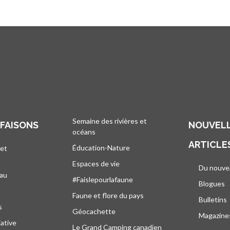
Semaine des rivières et
 FAISONS
NOUVELL
océans
ARTICLE
Éducation-Nature
 et
Espaces de vie
Du nouve
eau
#Faislepourlafaune
Blogues
s
Faune et flore du pays
Bulletins
s
Géocachette
Magazine
iative
Le Grand Camping canadien