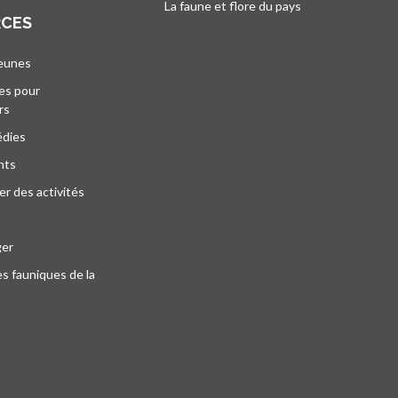
La faune et flore du pays
s’ouvre dans un 
RCES
jeunes
es pour
rs
édies
nts
r des activités
ger
s fauniques de la