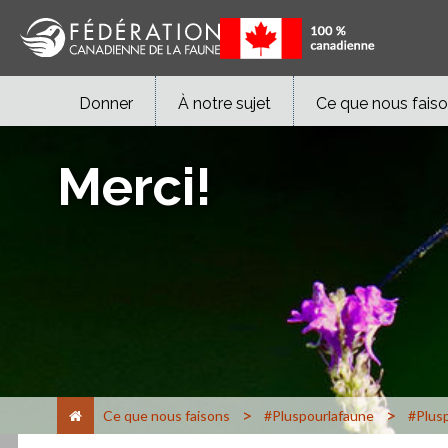
Donner
À notre sujet
Ce que nous fais
Merci!
>
>
Ce que nous faisons
#Pluspourlafaune
#Plusp