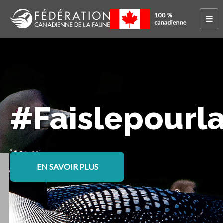
#Faislepourl
EN SAVOIR PLUS