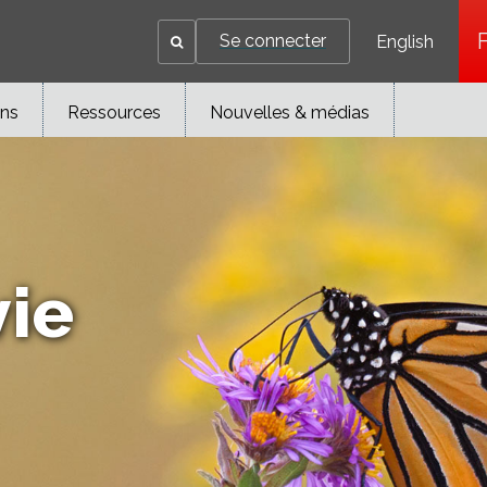
Se connecter
English
ons
Ressources
Nouvelles & médias
vie