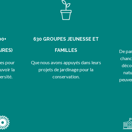
00+
630 GROUPES JEUNESSE ET
IRES)
FAMILLES
De par
chance
tes pour
Que nous avons appuyés dans leurs
décou
uvoir la
projets de jardinage pour la
natu
ersité.
conservation.
peuven