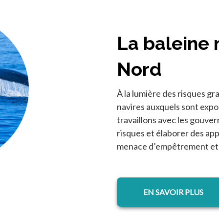
La baleine 
Nord
À la lumière des risques gr
navires auxquels sont expos
travaillons avec les gouver
risques et élaborer des ap
menace d’empêtrement et d
s’ouvre dans 
EN SAVOIR PLUS