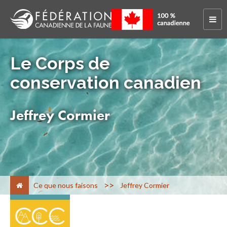
Le Corps de
conservation canadien
Jeffrey Cormier
>
Ce que nous faisons
Jeffrey Cormier