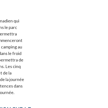
nadien qui
ns le parc
 permettra
commenceront
de camping au
dans le froid
 permettra de
ns. Les cinq
t de la
 de la journée
étences dans
 journée.