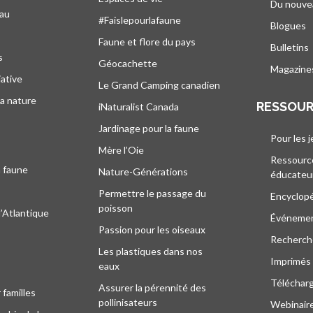
Du nouve
eau
#Faislepourlafaune
Blogues
s
Faune et flore du pays
Bulletins
s
Géocachette
Magazine
iative
Le Grand Camping canadien
la nature
RESSOU
iNaturalist Canada
Jardinage pour la faune
Pour les 
Mère l’Oie
Ressourc
a faune
Nature-Générations
éducateu
Permettre le passage du
Encyclop
poisson
l’Atlantique
Événeme
Passion pour les oiseaux
Recherche
Les plastiques dans nos
Imprimés
eaux
Téléchar
Assurer la pérennité des
 familles
pollinisateurs
Webinaire