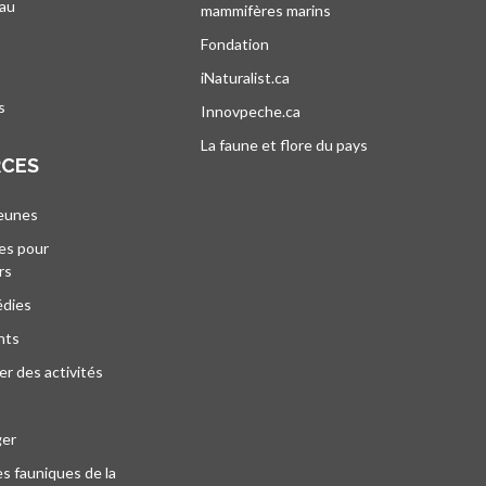
au
mammifères marins
s’ouvre dans un nouvel
’ouvre dans un nouvel onglet
Fondation
iNaturalist.ca
s’ouvre dans un nouvel ongle
s
Innovpeche.ca
s’ouvre dans un nouvel ong
La faune et flore du pays
s’ouvre dans un 
RCES
jeunes
es pour
rs
édies
nts
r des activités
ger
s fauniques de la