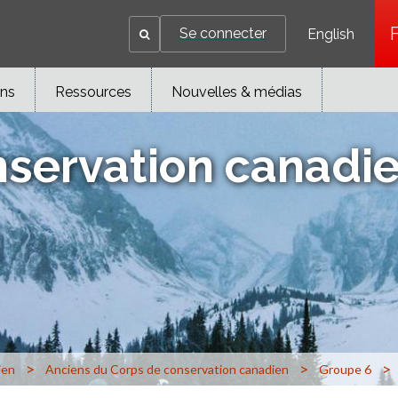
Se connecter
English
ons
Ressources
Nouvelles & médias
nservation canadi
>
>
>
ien
Anciens du Corps de conservation canadien
Groupe 6