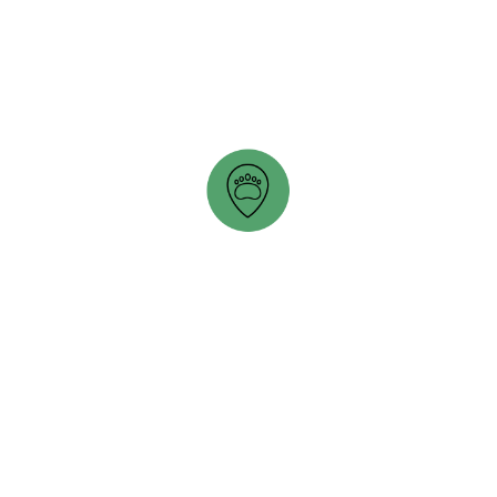
FIDUCIE FONCIÈRE THAMES TALBOT
s’ouvre dans un nouvel onglet
THE COUCHICHING CONSERVANCY
s’ouvre dans un nouvel onglet