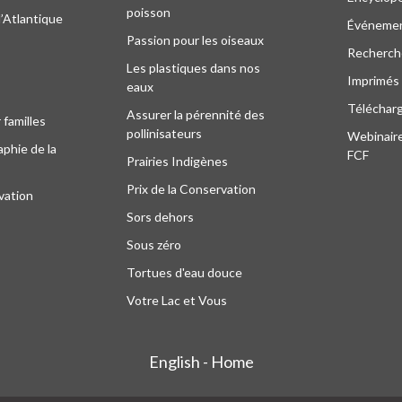
poisson
l’Atlantique
Événeme
Passion pour les oiseaux
Recherche
Les plastiques dans nos
Imprimés
eaux
Téléchar
Assurer la pérennité des
 familles
pollinisateurs
Webinaire
phie de la
FCF
Prairies Indigènes
Prix de la Conservation
vation
Sors dehors
Sous zéro
Tortues d'eau douce
Votre Lac et Vous
English - Home