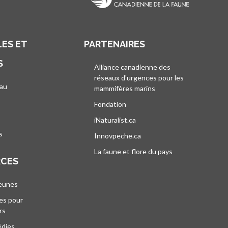
ES ET
PARTENAIRES
S
Alliance canadienne des
réseaux d'urgences pour les
au
mammifères marins
s’ouvre dans un nouvel
’ouvre dans un nouvel onglet
Fondation
iNaturalist.ca
s’ouvre dans un nouvel ongle
s
Innovpeche.ca
s’ouvre dans un nouvel ong
La faune et flore du pays
s’ouvre dans un 
RCES
jeunes
es pour
rs
édies