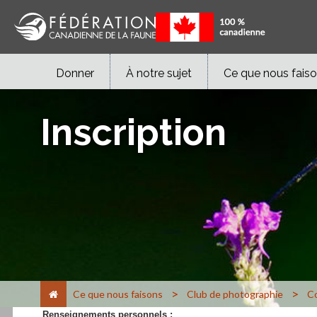
Donner
À notre sujet
Ce que nous fais
Inscription
>
>
Ce que nous faisons
Club de photographie
Co