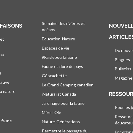
Semaine des rivières et
 FAISONS
NOUVELL
océans
ARTICLE
Éducation-Nature
 et
Espaces de vie
Du nouve
eau
#Faislepourlafaune
Blogues
s
Faune et flore du pays
Bulletins
s
Géocachette
Magazine
iative
Le Grand Camping canadien
la nature
RESSOU
iNaturalist Canada
Jardinage pour la faune
Pour les 
Mère l’Oie
Ressourc
a faune
Nature-Générations
éducateu
Permettre le passage du
Encyclop