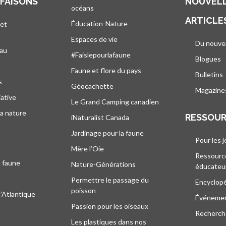
 FAISONS
NOUVELL
océans
ARTICLE
Éducation-Nature
 et
Espaces de vie
Du nouve
eau
#Faislepourlafaune
Blogues
s
Faune et flore du pays
Bulletins
s
Géocachette
Magazine
iative
Le Grand Camping canadien
la nature
RESSOU
iNaturalist Canada
Jardinage pour la faune
Pour les 
Mère l’Oie
Ressourc
a faune
Nature-Générations
éducateu
Permettre le passage du
Encyclop
poisson
l’Atlantique
Événeme
Passion pour les oiseaux
Recherche
Les plastiques dans nos