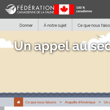
Donner
À notre sujet
Ce que nous fais
Un appel au sec
>
>
Ce que nous faisons
Anguille d'Amérique
Un a