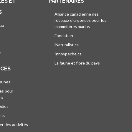
ES ET
PARTENAIRES
S
Alliance canadienne des
réseaux d'urgences pour les
au
mammifères marins
s’ouvre dans un nouvel
’ouvre dans un nouvel onglet
Fondation
iNaturalist.ca
s’ouvre dans un nouvel ongle
s
Innovpeche.ca
s’ouvre dans un nouvel ong
La faune et flore du pays
s’ouvre dans un 
RCES
jeunes
es pour
rs
édies
nts
r des activités