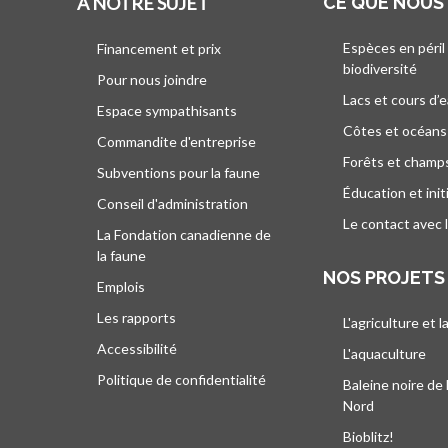
À NOTRE SUJET
CE QUE NOUS
Espèces en péril
Financement et prix
biodiversité
Pour nous joindre
Lacs et cours d’
Espace sympathisants
Côtes et océans
Commandite d'entreprise
Forêts et champ
Subventions pour la faune
Éducation et init
Conseil d'administration
Le contact avec 
La Fondation canadienne de
la faune
NOS PROJETS
Emplois
Les rapports
L'agriculture et l
Accessibilité
L'aquaculture
Politique de confidentialité
Baleine noire de 
Nord
Bioblitz!