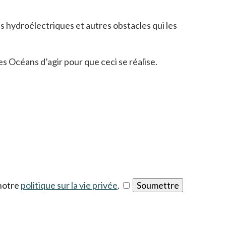
s hydroélectriques et autres obstacles qui les
s Océans d’agir pour que ceci se réalise.
s’ouvre dans un nouvel ong
 notre
politique sur la vie privée
.