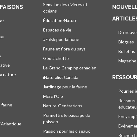
Semaine des rivières et
 FAISONS
NOUVELL
océans
ARTICLE
Éducation-Nature
 et
Espaces de vie
Du nouve
eau
#Faislepourlafaune
Blogues
s
Faune et flore du pays
Bulletins
s
Géocachette
Magazine
iative
Le Grand Camping canadien
la nature
RESSOU
iNaturalist Canada
Jardinage pour la faune
Pour les 
Mère l’Oie
Ressourc
a faune
Nature-Générations
éducateu
Permettre le passage du
Encyclop
poisson
l’Atlantique
Événeme
Passion pour les oiseaux
Recherche