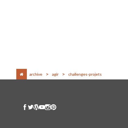
>
>
archive
agir
challenges-projets