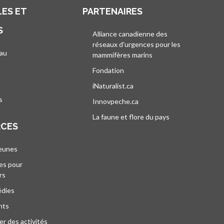
ES ET
PARTENAIRES
S
Alliance canadienne des
réseaux d'urgences pour les
au
mammifères marins
s’ouvre dans un nouvel
’ouvre dans un nouvel onglet
Fondation
iNaturalist.ca
s’ouvre dans un nouvel ongle
s
Innovpeche.ca
s’ouvre dans un nouvel ong
La faune et flore du pays
s’ouvre dans un 
RCES
jeunes
es pour
rs
édies
nts
r des activités