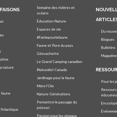
Semaine des rivières et
 FAISONS
NOUVELL
océans
ARTICLE
Éducation-Nature
 et
Espaces de vie
Du nouve
eau
#Faislepourlafaune
Blogues
s
Faune et flore du pays
Bulletins
s
Géocachette
Magazine
iative
Le Grand Camping canadien
la nature
RESSOU
iNaturalist Canada
Jardinage pour la faune
Pour les 
Mère l’Oie
Ressourc
a faune
Nature-Générations
éducateu
Permettre le passage du
Encyclop
poisson
l’Atlantique
Événeme
Passion pour les oiseaux