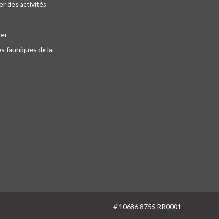
r des activités
ger
s fauniques de la
# 10686 8755 RR0001