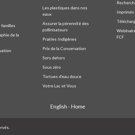
Recherche
Les plastiques dans nos
Imprimés
eaux
Téléchar
Assurer la pérennité des
 familles
pollinisateurs
Webinaire
phie de la
FCF
Prairies Indigènes
Prix de la Conservation
vation
Sors dehors
Sous zéro
Tortues d'eau douce
Votre Lac et Vous
English - Home
ervés.