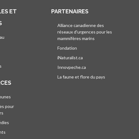
ES ET
PARTENAIRES
S
Alliance canadienne des
réseaux d'urgences pour les
au
mammifères marins
s’ouvre dans un nouvel
’ouvre dans un nouvel onglet
Fondation
iNaturalist.ca
s’ouvre dans un nouvel ongle
s
Innovpeche.ca
s’ouvre dans un nouvel ong
La faune et flore du pays
s’ouvre dans un 
RCES
jeunes
es pour
rs
édies
nts