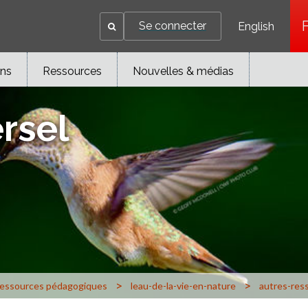
Se connecter
English
ons
Ressources
Nouvelles & médias
rsel
>
>
ressources pédagogiques
leau-de-la-vie-en-nature
autres-res