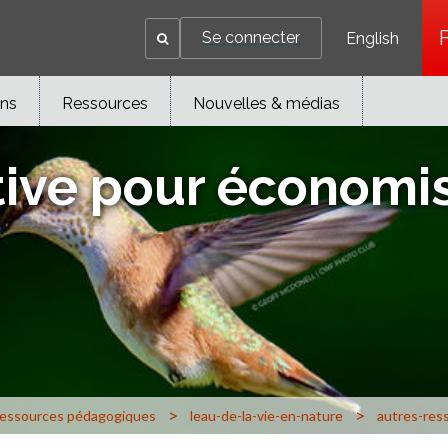
Se connecter
English
ons
Ressources
Nouvelles & médias
ive pour économis
>
>
ressources pédagogiques
leau-de-la-vie-en-nature
autres-res