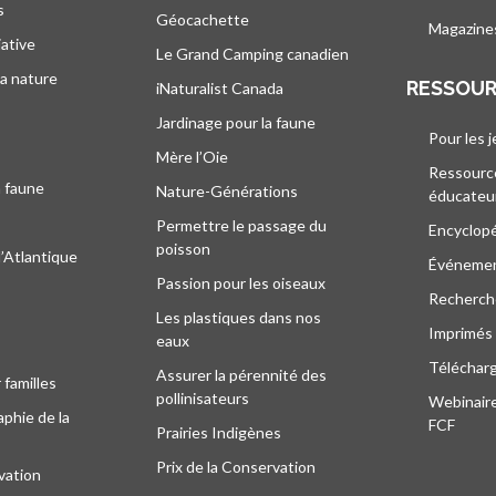
s
Géocachette
Magazine
iative
Le Grand Camping canadien
la nature
RESSOU
iNaturalist Canada
Jardinage pour la faune
Pour les 
Mère l’Oie
Ressourc
a faune
Nature-Générations
éducateu
Permettre le passage du
Encyclop
poisson
l’Atlantique
Événeme
Passion pour les oiseaux
Recherche
Les plastiques dans nos
Imprimés
eaux
Téléchar
Assurer la pérennité des
 familles
pollinisateurs
Webinaire
phie de la
FCF
Prairies Indigènes
Prix de la Conservation
vation