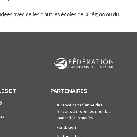
dées avec celles d'autres écoles de la région ou du
ES ET
PARTENAIRES
S
Alliance canadienne des
réseaux d'urgences pour les
au
mammifères marins
s’ouvre dans un nouvel
’ouvre dans un nouvel onglet
Fondation
iNaturalist.ca
s’ouvre dans un nouvel ongle