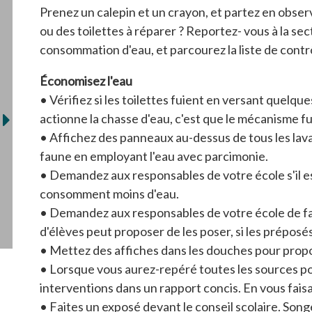
Prenez un calepin et un crayon, et partez en observat
ou des toilettes à réparer ? Reportez- vous à la se
consommation d'eau, et parcourez la liste de contr
Économisez l'eau
•
Vérifiez si les toilettes fuient en versant quelqu
actionne la chasse d'eau, c'est que le mécanisme fu
•
Affichez des panneaux au-dessus de tous les lavab
faune en employant l'eau avec parcimonie.
•
Demandez aux responsables de votre école s'il est
consomment moins d'eau.
•
Demandez aux responsables de votre école de fai
d'élèves peut proposer de les poser, si les préposés
•
Mettez des affiches dans les douches pour propos
•
Lorsque vous aurez-repéré toutes les sources pos
interventions dans un rapport concis. En vous faisa
•
Faites un exposé devant le conseil scolaire. Son