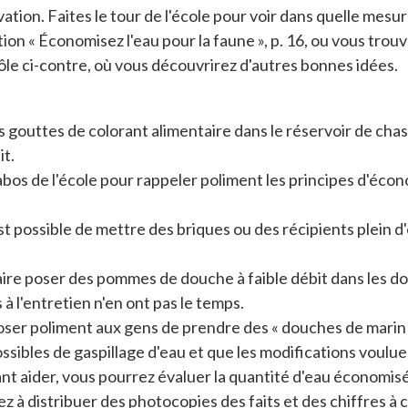
ion. Faites le tour de l'école pour voir dans quelle mesure 
ction « Économisez l'eau pour la faune », p. 16, ou vous tro
ô
le ci-contre, o
ù
vous découvrirez d'autres bonnes idées.
es gouttes de colorant alimentaire dans le réservoir de chas
it.
os de l'école pour rappeler poliment les principes d'économ
 possible de mettre des briques ou des récipients plein d'e
re poser des pommes de douche à faible débit dans les dou
 à l'entretien n'en ont pas le temps.
er poliment aux gens de prendre des « douches de marin » 
sibles de gaspillage d'eau et que les modifications voulu
nt aider, vous pourrez évaluer la quantité d'eau économisé
gez à distribuer des photocopies des faits et des chiffre