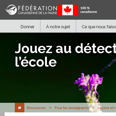
Donner
À notre sujet
Ce que nous fais
Jouez au détect
l’école
>
>
Ressources
Pour les enseignants
Leçons et 