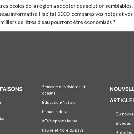
utres écoles de la région a adopter des solution semblables.
seau informatise Habitat 2000, comparez vos notes et vos i
milliers de litres d'eau pourront être économisés ?
Semaine des rivières et
 FAISONS
NOUVELL
océans
ARTICLE
Éducation-Nature
 et
Espaces de vie
Du nouve
eau
#Faislepourlafaune
Blogues
s
Faune et flore du pays
Bulletins